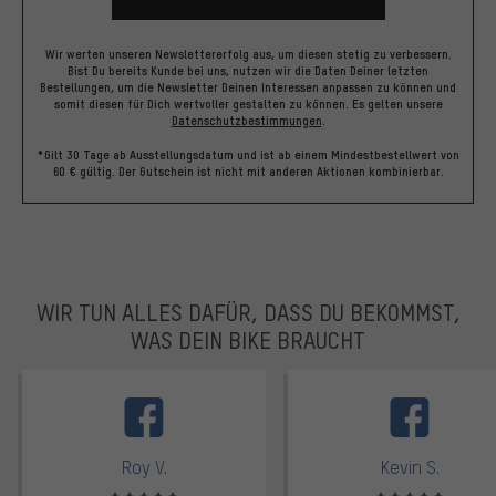
Wir werten unseren Newslettererfolg aus, um diesen stetig zu verbessern.
Bist Du bereits Kunde bei uns, nutzen wir die Daten Deiner letzten
Bestellungen, um die Newsletter Deinen Interessen anpassen zu können und
somit diesen für Dich wertvoller gestalten zu können.
Es gelten unsere
Datenschutzbestimmungen
.
*Gilt 30 Tage ab Ausstellungsdatum und ist ab einem Mindestbestellwert von
60 € gültig. Der Gutschein ist nicht mit anderen Aktionen kombinierbar.
WIR TUN ALLES DAFÜR, DASS DU BEKOMMST,
WAS DEIN BIKE BRAUCHT
facebook
Roy V.
Kevin S.
Bewertungen: 5 von 5
Bewertungen: 5 von 5