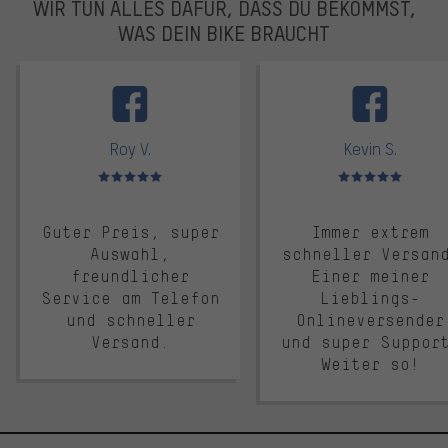
WIR TUN ALLES DAFÜR, DASS DU BEKOMMST,
WAS DEIN BIKE BRAUCHT
facebook
Roy V.
Kevin S.
Bewertungen: 5 von 5
Bewertungen: 5 von 5
Guter Preis, super
Immer extrem
Auswahl,
schneller Versan
freundlicher
Einer meiner
Service am Telefon
Lieblings-
und schneller
Onlineversender
Versand.
und super Suppor
Weiter so!