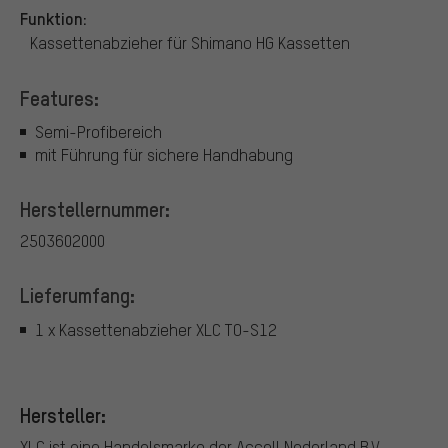
Funktion:
Kassettenabzieher für Shimano HG Kassetten
Features:
Semi-Profibereich
mit Führung für sichere Handhabung
Herstellernummer:
2503602000
Lieferumfang:
1 x Kassettenabzieher XLC TO-S12
Hersteller:
XLC ist eine Handelsmarke der Accell Nederland B.V.