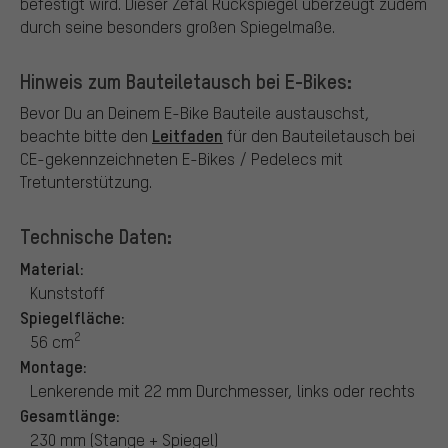
befestigt wird. Dieser Zéfal Rückspiegel überzeugt zudem
durch seine besonders großen Spiegelmaße.
Hinweis zum Bauteiletausch bei E-Bikes:
Bevor Du an Deinem E-Bike Bauteile austauschst,
Leitfaden
beachte bitte den
für den Bauteiletausch bei
CE-gekennzeichneten E-Bikes / Pedelecs mit
Tretunterstützung.
Technische Daten:
Material:
Kunststoff
Spiegelfläche:
2
56 cm
Montage:
Lenkerende mit 22 mm Durchmesser, links oder rechts
Gesamtlänge:
230 mm (Stange + Spiegel)