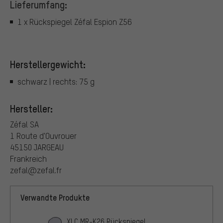
Lieferumfang:
1 x Rückspiegel Zéfal Espion Z56
Herstellergewicht:
schwarz | rechts: 75 g
Hersteller:
Zéfal SA
1 Route d'Ouvrouer
45150 JARGEAU
Frankreich
zefal@zefal.fr
Verwandte Produkte
XLC MR-K26 Rückspiegel