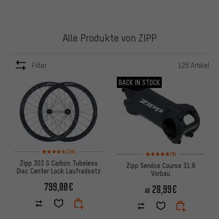
Alle Produkte von ZIPP
Filter
126 Artikel
ARTIKEL
BACK IN STOCK
Bewertungen: 4,5 von 5 basierend auf 16 Bewertungen
Bewertungen: 5 von 5 basier
(16)
(9)
Zipp 303 S Carbon Tubeless
Zipp Service Course 31.8
Disc Center Lock Laufradsatz
Vorbau
799,00€
28,99€
AB