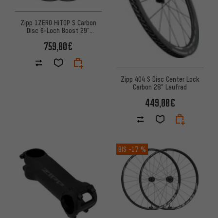
Zipp 1ZERO HiTOP S Carbon
Disc 6-Loch Boost 29"
Laufradsatz
759,00€
Zipp 404 S Disc Center Lock
Carbon 28" Laufrad
449,00€
BIS
-17 %