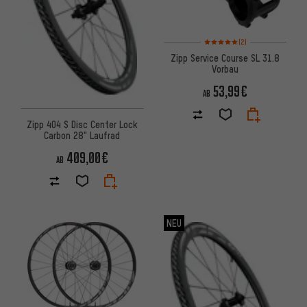
Bewertungen: 5 von 5 basier
(2)
Zipp Service Course SL 31.8
Vorbau
53,99€
AB
Zipp 404 S Disc Center Lock
Carbon 28" Laufrad
409,00€
AB
NEU