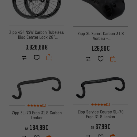
Zipp 454 NSW Carbon Tubeless
Zipp SL Sprint Carbon 31.8
Disc Center Lock 28"
Vorbau -
Laufradsatz
Werkstattverpackung
3.020,00€
126,99€
Bewertungen: 5 von 5 basier
Bewertungen: 5 von 5 basierend auf 1 Bewertungen
(1)
(1)
Zipp Service Course SL-70
Zipp SL-70 Ergo 31.8 Carbon
Ergo 31.8 Lenker
Lenker
67,99€
184,99€
AB
AB