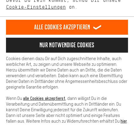
Bevor Du rein kommst, schau Dir unsere
unseres Shop-Angebots.
Cookie-Einstellungen
an.
Mehr Komfort
Dein Shopping-Erlebnis wird komfortabler. Mit Komfort-Cookies
stellen wir Verknüpfungen zu Social Media Plattformen her. So
Alle Cookies akzeptieren
können wir dir weitere nützliche Inhalte und Informationen zur
Verfügung stellen. Zudem hast du die Möglichkeit zusätzliche
Jetzt anmelden
Services zu nutzen, die es dir erleichtern die richtigen Produkte zu
Nur Notwendige Cookies
finden. Beispielsweise bieten wir eine Chat-Funktion an, damit
und 5 € Gutschein* sichern.
Fragen schnell und unkompliziert beantwortet werden können.
Cookies dienen dazu Dir auf Dich zugeschnittene Inhalte, auch
Lass Dir unsere
Insights
und
Basis
werblicher Art, zu zeigen und unsere Webseite zu optimieren.
Hierzu übermitteln wir Deine Daten auch an Dritte, die die Daten
Aktionen
nicht entgehen!
Basis-Cookies gewährleisten, dass Du unsere Webseite
verwenden und verarbeiten. Dabei kann auch eine Übermittlung
grundsätzlich nutzen kannst.
Deiner Daten in Drittländer ohne Angemessenheitsbeschluss oder
E-Mail-Adresse
geeignete Garantie erfolgen.
alle Cookies akzeptierst
Wenn Du
, dann willigst Du in die
Verarbeitung und Datenübermittlung auch in Drittländer ein. Du
kannst Deine Einwilligung jederzeit für die Zukunft widerrufen.
Dann ist unsere Seite aber nicht optimiert und einige Features
hier
fallen aus. Weitere Infos auch zu Widerrufsrechten erhältst Du
.
Newsletter bestellen