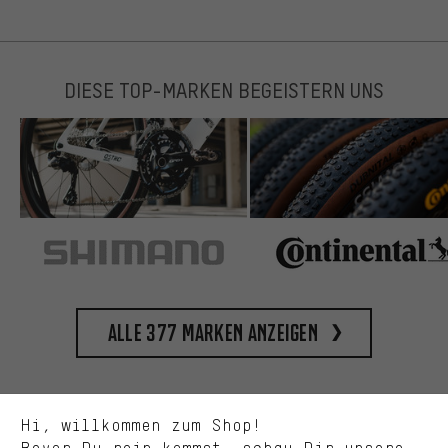
DIESE TOP-MARKEN BEGEISTERN UNS
Passendere Angebote
Du bekommst, statt zufälliger Werbung, genauer passende
Angebote von uns. Diese Cookies helfen uns, Deine Interessen
besser zu erkennen und Dir relevante Produkte und Tipps zu
Alle 377 Marken anzeigen
zeigen.
Bessere Leistung
Uns interessiert, was Du in unserem Shop suchst und brauchst.
Mit Leistungs-Cookies nimmst Du mit Deinem Shopping-Verhalten
Hi, willkommen zum Shop!
selbst Einfluss auf die Verbesserung unserer Webseite und