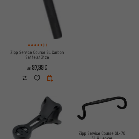
Bewertungen: 5 von 5 basierend auf 1 Bewertungen
(1)
Zipp Service Course SL Carbon
Sattelstütze
97,99€
AB
Zipp Service Course SL-70
31.8 Lenker