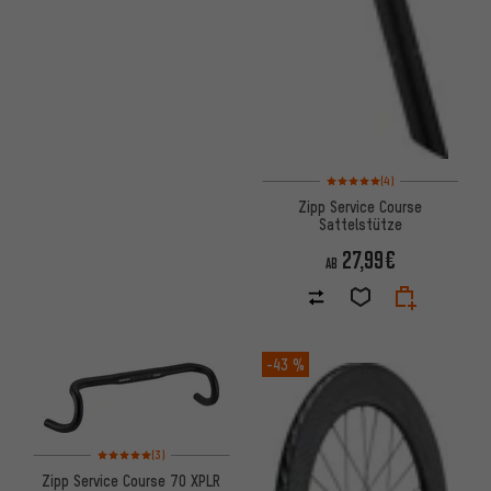
Bewertungen: 5 von 5 basier
(4)
Zipp Service Course
Sattelstütze
27,99€
AB
-43 %
Bewertungen: 5 von 5 basierend auf 3 Bewertungen
(3)
Zipp Service Course 70 XPLR