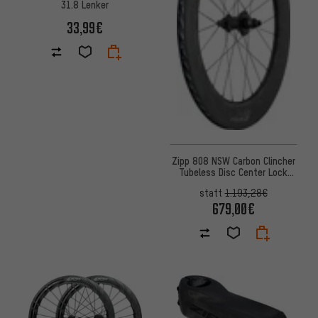
31.8 Lenker
33,99€
Zipp 808 NSW Carbon Clincher
Tubeless Disc Center Lock
Laufrad
statt
1.193,28€
679,00€