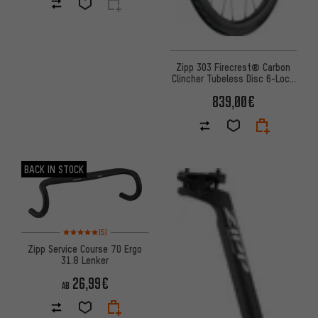
Zipp 303 Firecrest® Carbon
Clincher Tubeless Disc 6-Loch
Laufrad
839,00€
BACK IN STOCK
Bewertungen: 5 von 5 basierend auf 5 Bewertungen
(5)
Zipp Service Course 70 Ergo
31.8 Lenker
26,99€
AB