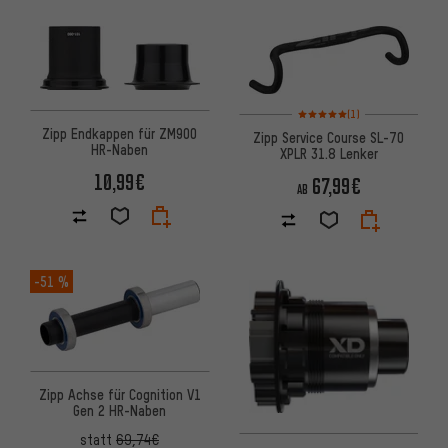
Bewertungen: 5 von 5 basier
(1)
Zipp Endkappen für ZM900
Zipp Service Course SL-70
HR-Naben
XPLR 31.8 Lenker
10,99€
67,99€
AB
-51 %
Zipp Achse für Cognition V1
Gen 2 HR-Naben
statt
69,74€