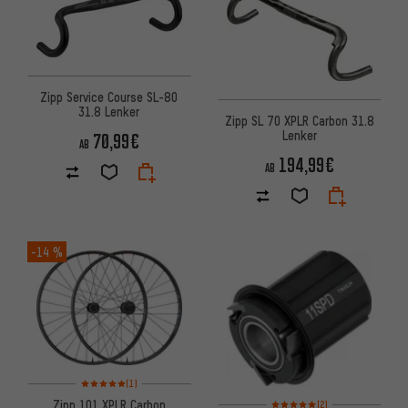
Zipp Service Course SL-80
31.8 Lenker
Zipp SL 70 XPLR Carbon 31.8
Lenker
70,99€
AB
194,99€
AB
-14 %
Bewertungen: 5 von 5 basierend auf 1 Bewertungen
(1)
Bewertungen: 5 von 5 basier
Zipp 101 XPLR Carbon
(2)