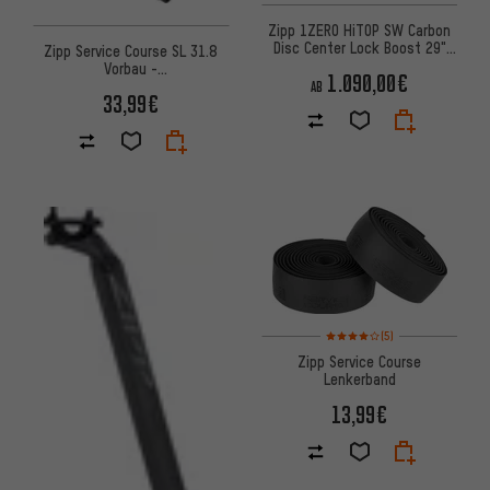
Zipp 1ZERO HiTOP SW Carbon
Disc Center Lock Boost 29"
Zipp Service Course SL 31.8
Laufradsatz
Vorbau -
1.090,00€
Werkstattverpackung
AB
33,99€
Bewertungen: 4 von 5 basier
(5)
Zipp Service Course
Lenkerband
13,99€