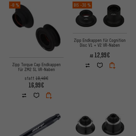
-8 %
BIS
-30 %
Zipp Endkappen für Cognition
Disc V1 + V2 VR-Naben
12,99€
AB
Zipp Torque Cap Endkappen
für ZM2 SL VR-Naben
statt
18,48€
16,99€