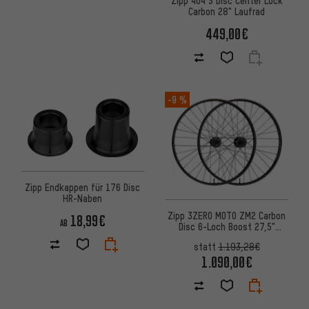
Carbon 28" Laufrad
449,00€
-9 %
Zipp Endkappen für 176 Disc
HR-Naben
Zipp 3ZERO MOTO ZM2 Carbon
18,99€
AB
Disc 6-Loch Boost 27,5"
Laufradsatz
statt
1.193,28€
1.090,00€