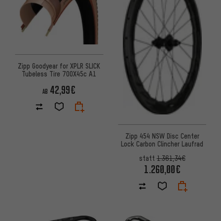
Zipp Goodyear for XPLR SLICK
Tubeless Tire 700X45c A1
42,99€
AB
Zipp 454 NSW Disc Center
Lock Carbon Clincher Laufrad
statt
1.361,34€
1.260,00€