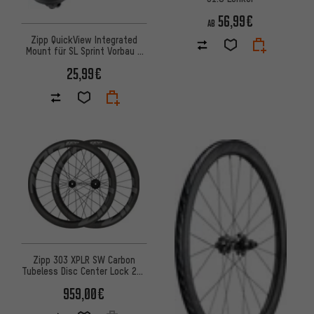
56,99€
AB
Zipp QuickView Integrated
Mount für SL Sprint Vorbau -
Werkstattverpackung
25,99€
Zipp 303 XPLR SW Carbon
Tubeless Disc Center Lock 28"
Laufradsatz
959,00€