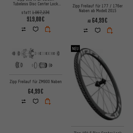
Tubeless Disc Center Lock
Zipp Freilauf für 177 / 176er
27,5" Laufradsatz
Naben ab Modell 2015
statt
1.067,23€
919,00€
64,99€
AB
NEU
Zipp Freilauf für ZM900 Naben
64,99€
Zipp 404 S Disc Center Lock