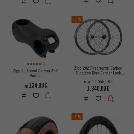
-7 %
Bewertungen: 5 von 5 basierend auf 1 Bewertungen
(1)
Zipp 202 Firecrest® Carbon
Zipp SL Speed Carbon 31.8
Tubeless Disc Center Lock
Vorbau
Laufradsatz
statt
1.445,38€
134,99€
AB
1.340,00€
-7 %