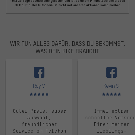
*Gilt 30 Tage ab Ausstellungsdatum und ist ab einem Mindestbestellwert von
60 € gültig. Der Gutschein ist nicht mit anderen Aktionen kombinierbar.
WIR TUN ALLES DAFÜR, DASS DU BEKOMMST,
WAS DEIN BIKE BRAUCHT
facebook
Roy V.
Kevin S.
Bewertungen: 5 von 5
Bewertungen: 5 von 5
Guter Preis, super
Immer extrem
Auswahl,
schneller Versan
freundlicher
Einer meiner
Service am Telefon
Lieblings-