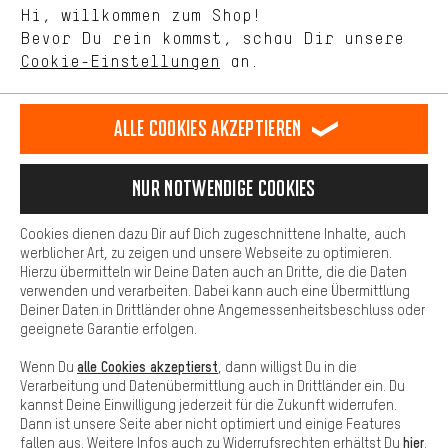
Mit Leistungs-Cookies nimmst Du mit Deinem Shopping-Verhalten
Hi, willkommen zum Shop!
selbst Einfluss auf die Verbesserung unserer Webseite und
DE
EN
ES
FR
Bevor Du rein kommst, schau Dir unsere
Deutsch
english
español
français
unseres Shop-Angebots.
Cookie-Einstellungen
an.
Mehr Komfort
VERTRAG WIDERRUFEN
Aachener Community
Affiliateprogramm
Dein Shopping-Erlebnis wird komfortabler. Mit Komfort-Cookies
stellen wir Verknüpfungen zu Social Media Plattformen her. So
Alle Cookies akzeptieren
Impressum
Datenschutz
Allgemeine Geschäftsbedingungen
können wir dir weitere nützliche Inhalte und Informationen zur
Verfügung stellen. Zudem hast du die Möglichkeit zusätzliche
Hinweisgebersystem
Hinweise zur Batterieentsorgung
Services zu nutzen, die es dir erleichtern die richtigen Produkte zu
Nur Notwendige Cookies
finden. Beispielsweise bieten wir eine Chat-Funktion an, damit
Cookie-Einstellungen
Kontrast ändern
Fragen schnell und unkompliziert beantwortet werden können.
Cookies dienen dazu Dir auf Dich zugeschnittene Inhalte, auch
Basis
werblicher Art, zu zeigen und unsere Webseite zu optimieren.
Alle Preise verstehen sich in Euro und exkl. MwSt zuzüglich
Hierzu übermitteln wir Deine Daten auch an Dritte, die die Daten
Versandkosten
USA
für Lieferung nach
.
Basis-Cookies gewährleisten, dass Du unsere Webseite
verwenden und verarbeiten. Dabei kann auch eine Übermittlung
grundsätzlich nutzen kannst.
Deiner Daten in Drittländer ohne Angemessenheitsbeschluss oder
geeignete Garantie erfolgen.
alle Cookies akzeptierst
Wenn Du
, dann willigst Du in die
Verarbeitung und Datenübermittlung auch in Drittländer ein. Du
kannst Deine Einwilligung jederzeit für die Zukunft widerrufen.
Dann ist unsere Seite aber nicht optimiert und einige Features
hier
fallen aus. Weitere Infos auch zu Widerrufsrechten erhältst Du
.