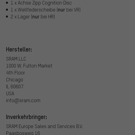
1 x Achse Zipp Cognition Disc
nur
1 x Wellfederscheibe (
bei VR)
nur
2 x Lager (
bei HR)
Hersteller:
SRAM LLC
1000 W. Fulton Market
4th Floor
Chicago
IL 60607
USA
info@sram.com
Inverkehrbringer:
SRAM Europe Sales and Services B.V.
Paasbosweg 16