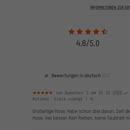
INFORMATIONEN ZUR E
In den veröffentlichten Bewertungen finden sich solc
28.05.2022 werden nur Bewertungen veröffentlicht, die
eine Bestellnummer angegeben wird. Wir schalten die
frei. Alle verifizierten Bewertungen sind mit einem grün
dem 28.05.2022 und ab dem 28.05.2022. Vor dem 28.
4.6/5.0
die bewertete Ware nicht bei uns gekauft haben. Dies
veröffentlichen alle ordnungsgemäß abgegebenen B
Bewertungen in deutsch
(22)
5 von 5 Sternen
von Guenther S.
am 05.05.2025
Artikel
: black-orange | XL
Großartige Hose. Habe schon drei davon. Seit di
Hose. Viel besser. Kein Reiben, keine Taubheit 