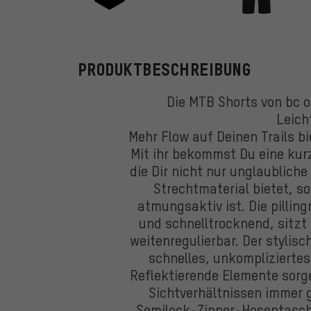
bc original
PRODUKTBESCHREIBUNG
Die MTB Shorts von bc o
Leich
Mehr Flow auf Deinen Trails bi
Mit ihr bekommst Du eine kurz
die Dir nicht nur unglaublic
Strechtmaterial bietet, s
atmungsaktiv ist. Die pillin
und schnelltrocknend, sitzt
weitenregulierbar. Der stylisc
schnelles, unkompliziertes
Reflektierende Elemente sorg
Sichtverhältnissen immer 
Semilock-Zipper-Hosentasch