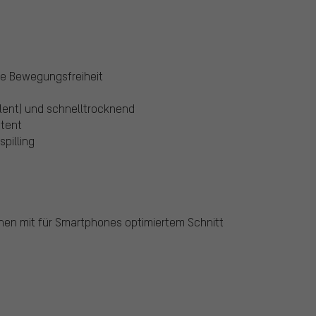
te Bewegungsfreiheit
ent) und schnelltrocknend
stent
pilling
en mit für Smartphones optimiertem Schnitt