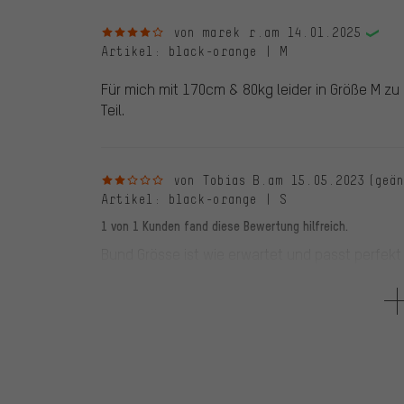
4 von 5 Sternen
von marek r.
am 14.01.2025
Artikel
: black-orange | M
Für mich mit 170cm & 80kg leider in Größe M zu
Teil.
2 von 5 Sternen
von Tobias B.
am 15.05.2023
(geä
Artikel
: black-orange | S
1 von 1 Kunden fand diese Bewertung hilfreich.
Bund Grösse ist wie erwartet und passt perfekt (
Oberschenkelweite wie eine Bib Hose.
Schade, denn Verarbeitung und Material wären 
5 von 5 Sternen
von Klaus G.
am 04.05.2023
Artikel
: black-orange | M