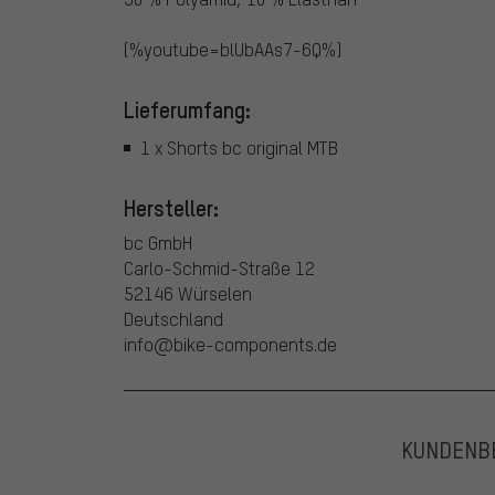
{%youtube=blUbAAs7-6Q%}
Lieferumfang:
1 x Shorts bc original MTB
Hersteller:
bc GmbH
Carlo-Schmid-Straße 12
52146 Würselen
Deutschland
info@bike-components.de
KUNDENB