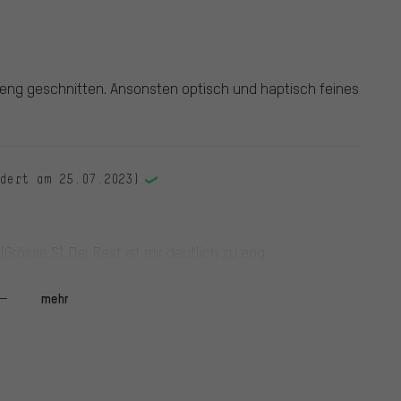
 eng geschnitten. Ansonsten optisch und haptisch feines
ndert am 25.07.2023)
Grösse S). Der Rest ist mir deutlich zu eng.
top. Hose geht zurück an BC.
mehr