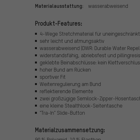
Materialausstattung:
wasserabweisend
Produkt-Features:
4-Wege Stretchmaterial für uneingeschränk
sehr leicht und atmungsaktiv
wasserabweisend (DWR: Durable Water Repell
widerstandsfähig, abriebsfest und pillingresi
geklebte Beinabschlüsse: kein Klettverschluss
hoher Bund am Rücken
sportiver Fit
Weitenregulierung am Bund
reflektierende Elemente
zwei großzügige Semilock-Zipper-Hosentasch
eine kleine Stealthlook-Seitentasche
"Tra-In" Slide-Button
Materialzusammensetzung:
90 % Polyamid, 10 % Elasthan