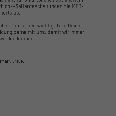
lthlook-Seitentasche runden die MTB-
horts ab.
lektion ist uns wichtig. Teile Deine
idung gerne mit uns, damit wir immer
 werden können.
untain, Gravel