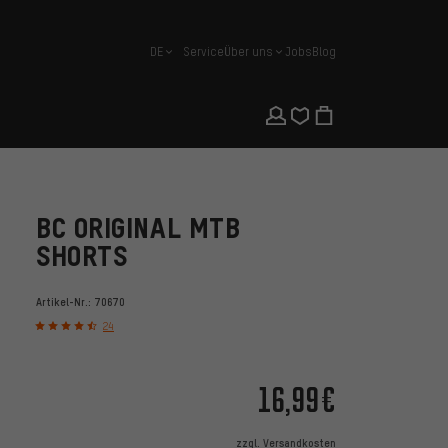
DE
Service
Über uns
Jobs
Blog
Deutsch
BC ORIGINAL MTB
SHORTS
Artikel-Nr.:
70670
24
16,99€
zzgl.
Versandkosten