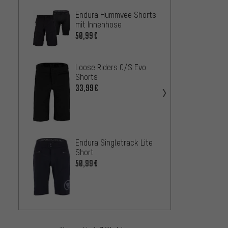
Endura Hummvee Shorts
Fox H
mit Innenhose
46,
AB
50,99€
Loose Riders C/S Evo
Shorts
Endur
33,99€
Shorts
42,99
Endura Singletrack Lite
Endura
Short
Short
50,99€
58,99