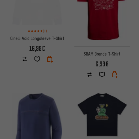
Bewertungen: 5 von 5 basierend auf 1 Bewertungen
(1)
Cinelli Acid Longsleeve T-Shirt
16,99€
SRAM Brands T-Shirt
6,99€