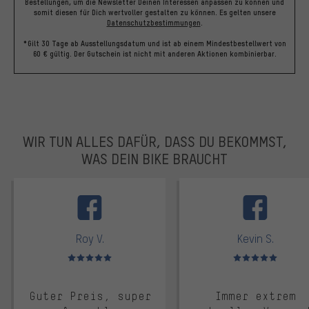
Bestellungen, um die Newsletter Deinen Interessen anpassen zu können und
somit diesen für Dich wertvoller gestalten zu können.
Es gelten unsere
Datenschutzbestimmungen
.
*Gilt 30 Tage ab Ausstellungsdatum und ist ab einem Mindestbestellwert von
60 € gültig. Der Gutschein ist nicht mit anderen Aktionen kombinierbar.
WIR TUN ALLES DAFÜR, DASS DU BEKOMMST,
WAS DEIN BIKE BRAUCHT
facebook
Roy V.
Kevin S.
Bewertungen: 5 von 5
Bewertungen: 5 von 5
Guter Preis, super
Immer extrem