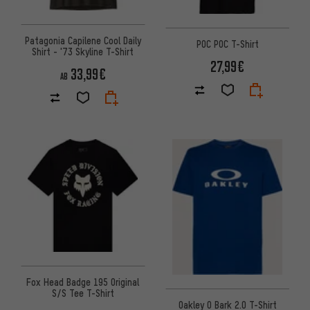
Patagonia Capilene Cool Daily
POC POC T-Shirt
Shirt - '73 Skyline T-Shirt
27,99€
33,99€
AB
Fox Head Badge 195 Original
S/S Tee T-Shirt
Oakley O Bark 2.0 T-Shirt