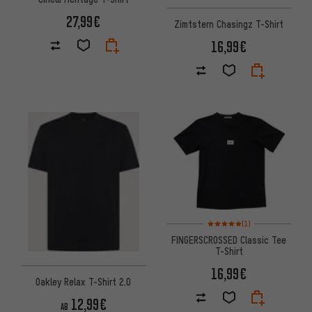
27,99€
Zimtstern Chasingz T-Shirt
16,99€
Bewertungen: 5 von 5 basier
(1)
FINGERSCROSSED Classic Tee
T-Shirt
16,99€
Oakley Relax T-Shirt 2.0
12,99€
AB