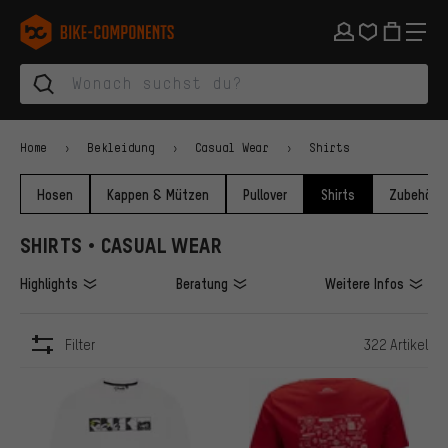
Zur Hauptnavigation springen
Zur Kategorienavigation springen
Zum Inhalt springen
Zu Marken und Newsletter springen
Zur Fußzeile springen
bike-components.de Startseite
Home
Bekleidung
Casual Wear
Shirts
Hosen
Kappen & Mützen
Pullover
Shirts
Zubehör
SHIRTS • CASUAL WEAR
Highlights
Beratung
Weitere Infos
Filter
322 Artikel
ARTIKEL