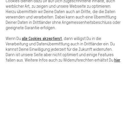
Cookies dienen dazu Dir auf Dich zugeschnittene Inhalte, auch
Basis
werblicher Art, zu zeigen und unsere Webseite zu optimieren.
Hierzu übermitteln wir Deine Daten auch an Dritte, die die Daten
Basis-Cookies gewährleisten, dass Du unsere Webseite
verwenden und verarbeiten. Dabei kann auch eine Übermittlung
grundsätzlich nutzen kannst.
Deiner Daten in Drittländer ohne Angemessenheitsbeschluss oder
geeignete Garantie erfolgen.
alle Cookies akzeptierst
Wenn Du
, dann willigst Du in die
Verarbeitung und Datenübermittlung auch in Drittländer ein. Du
kannst Deine Einwilligung jederzeit für die Zukunft widerrufen.
SICHER BEZAHLEN
Dann ist unsere Seite aber nicht optimiert und einige Features
hier
fallen aus. Weitere Infos auch zu Widerrufsrechten erhältst Du
.
SCHNELL ERHALTEN