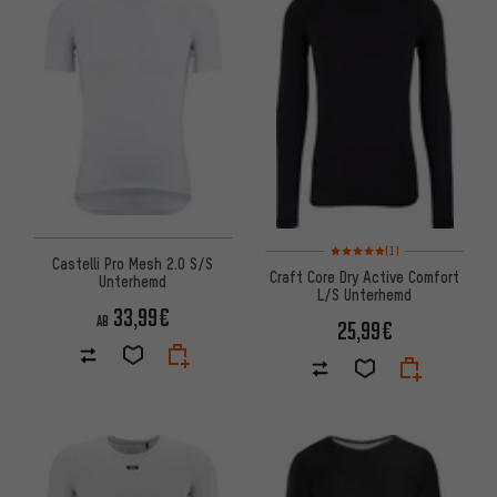
Bewertungen: 5 von 5 basier
(1)
Castelli Pro Mesh 2.0 S/S
Craft Core Dry Active Comfort
Unterhemd
L/S Unterhemd
33,99€
AB
25,99€