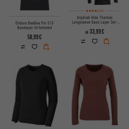
Bewertungen: 4 von 5 basier
(1)
GripGrab Ride Thermal
Longsleeve Base Layer 3er-
Endura BaaBaa Pro S/S
Pack
Baselayer Unterhemd
33,99€
AB
50,99€