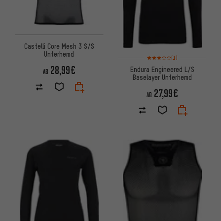
Castelli Core Mesh 3 S/S
Unterhemd
Bewertungen: 3 von 5 basier
(1)
28,99€
Endura Engineered L/S
AB
Baselayer Unterhemd
27,99€
AB