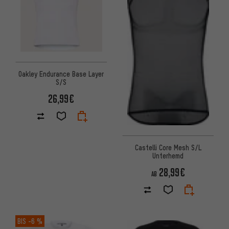
Oakley Endurance Base Layer
S/S
26,99€
Castelli Core Mesh S/L
Unterhemd
28,99€
AB
BIS
-6 %