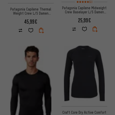
Bewertungen: 5 von 5 basier
(1)
Patagonia Capilene Midweight
Patagonia Capilene Thermal
Crew Baselayer L/S Damen
Weight Crew L/S Damen
Unterhemd
Unterhemd
25,99€
45,99€
Craft Core Dry Active Comfort