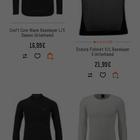
Craft Core Warm Baselayer L/S
Damen Unterhemd
Bewertungen: 1 von 5 basier
(2)
16,99€
Endura Fishnet S/L Baselayer
II Unterhemd
21,99€