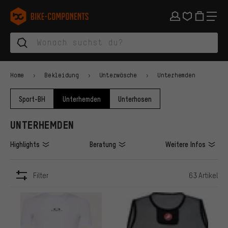
Zur Hauptnavigation springen
Zur Kategorienavigation springen
Zum Inhalt springen
Zu Marken und Newsletter springen
Zur Fußzeile springen
bike-components.de Startseite
Home
Bekleidung
Unterwäsche
Unterhemden
Sport-BH
Unterhemden
Unterhosen
UNTERHEMDEN
Highlights
Beratung
Weitere Infos
Filter
63 Artikel
ARTIKEL