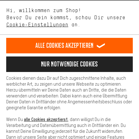
Uns interessiert, was Du in unserem Shop suchst und brauchst.
Sprache"
Mit Leistungs-Cookies nimmst Du mit Deinem Shopping-Verhalten
Hi, willkommen zum Shop!
selbst Einfluss auf die Verbesserung unserer Webseite und
DE
EN
ES
FR
Bevor Du rein kommst, schau Dir unsere
Deutsch
english
español
français
unseres Shop-Angebots.
Cookie-Einstellungen
an.
Mehr Komfort
VERTRAG WIDERRUFEN
Aachener Community
Affiliateprogramm
Dein Shopping-Erlebnis wird komfortabler. Mit Komfort-Cookies
stellen wir Verknüpfungen zu Social Media Plattformen her. So
Alle Cookies akzeptieren
Impressum
Datenschutz
Allgemeine Geschäftsbedingungen
können wir dir weitere nützliche Inhalte und Informationen zur
Verfügung stellen. Zudem hast du die Möglichkeit zusätzliche
Hinweisgebersystem
Hinweise zur Batterieentsorgung
Services zu nutzen, die es dir erleichtern die richtigen Produkte zu
Nur Notwendige Cookies
finden. Beispielsweise bieten wir eine Chat-Funktion an, damit
Cookie-Einstellungen
Kontrast ändern
Fragen schnell und unkompliziert beantwortet werden können.
Cookies dienen dazu Dir auf Dich zugeschnittene Inhalte, auch
Basis
werblicher Art, zu zeigen und unsere Webseite zu optimieren.
Alle Preise verstehen sich in Euro und exkl. MwSt zuzüglich
Hierzu übermitteln wir Deine Daten auch an Dritte, die die Daten
Versandkosten
USA
für Lieferung nach
.
Basis-Cookies gewährleisten, dass Du unsere Webseite
verwenden und verarbeiten. Dabei kann auch eine Übermittlung
grundsätzlich nutzen kannst.
Deiner Daten in Drittländer ohne Angemessenheitsbeschluss oder
geeignete Garantie erfolgen.
alle Cookies akzeptierst
Wenn Du
, dann willigst Du in die
Verarbeitung und Datenübermittlung auch in Drittländer ein. Du
kannst Deine Einwilligung jederzeit für die Zukunft widerrufen.
Dann ist unsere Seite aber nicht optimiert und einige Features