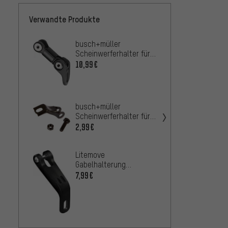
Verwandte Produkte
busch+müller
busch
Scheinwerferhalter für
Schein
Lumotec IQ-X
Lumot
10,99€
2,99€
IQ Fly
busch
Einarm
busch+müller
Lenker
16,9
AB
Scheinwerferhalter für
Lumotec IQ Fly/oval
2,99€
Super
Litemove
TS Hal
Gabelhalterung
14,99
Universal für Frontlicht
7,99€