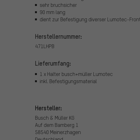
sehr bruchsicher
90 mm lang
dient zur Befestigung diverser Lumotec-Front
Herstellernummer:
471LHPB
Lieferumfang:
1 x Halter busch+müller Lumotec
inkl. Befestigungsmaterial
Hersteller:
Busch & Müller KG
Auf dem Bamberg 1
58540 Meinerzhagen
Deutschland