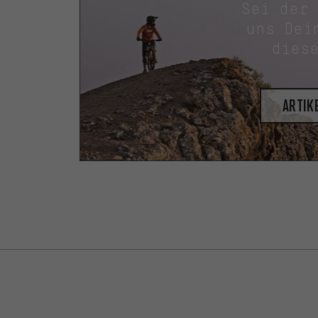
Sei der
uns Dei
dies
Artik