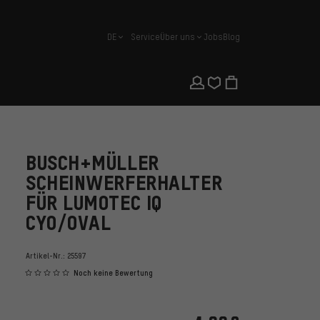
DE
Service
Über uns
Jobs
Blog
Deutsch
BUSCH+MÜLLER
SCHEINWERFERHALTER
FÜR LUMOTEC IQ
CYO/OVAL
Artikel-Nr.:
25597
Noch keine Bewertung