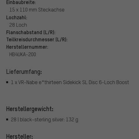
Einbaubreite:
15 x 110 mm Steckachse
Lochzahl:
28 Loch
Flanschabstand (L/R):
Teilkreisdurchmesser (L/R):
Herstellernummer:
HB4UKA-200
Lieferumfang:
1 x VR-Nabe e*thirteen Sidekick SL Disc 6-Loch Boost
Herstellergewicht:
28 | black-sterling silver: 132 g
Hersteller: