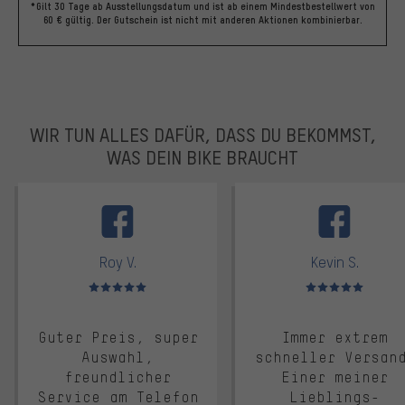
*Gilt 30 Tage ab Ausstellungsdatum und ist ab einem Mindestbestellwert von
60 € gültig. Der Gutschein ist nicht mit anderen Aktionen kombinierbar.
WIR TUN ALLES DAFÜR, DASS DU BEKOMMST,
WAS DEIN BIKE BRAUCHT
facebook
Roy V.
Kevin S.
Bewertungen: 5 von 5
Bewertungen: 5 von 5
Guter Preis, super
Immer extrem
Auswahl,
schneller Versan
freundlicher
Einer meiner
Service am Telefon
Lieblings-