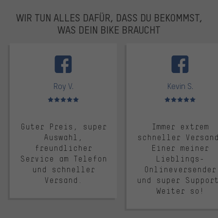
WIR TUN ALLES DAFÜR, DASS DU BEKOMMST,
WAS DEIN BIKE BRAUCHT
facebook
Roy V.
Kevin S.
Bewertungen: 5 von 5
Bewertungen: 5 von 5
Guter Preis, super
Immer extrem
Auswahl,
schneller Versan
freundlicher
Einer meiner
Service am Telefon
Lieblings-
und schneller
Onlineversender
Versand.
und super Suppor
Weiter so!