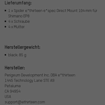
Lieferumfang:
1 x Spider e*thirteen e*spec Direct Mount 104 mm für
Shimano EP8
4 x Schraube
4 x Mutter
Herstellergewicht:
black: 85 g
Hersteller:
Perigeum Development Inc. DBA e*thirteen
1445 Technology Lane STE A9
Petaluma
CA 94954
USA
support@ethirteen.com