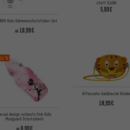
statt
7,13€
5,99€
BRO Kids Rahmenschutzfolien-Set
18,99€
AB
11 %
Affenzahn Geldbeutel Kinde
10,99€
ie:sel design schmutz:fink Kids
Mudguard Schutzblech
8,99€
AB