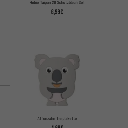
Hebie Taipan 20 Schutzblech Set
6,99€
r
Affenzahn Tierplakette
4,99€