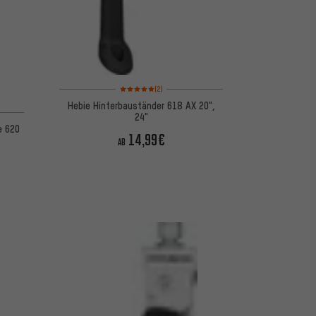
Bewertungen: 5 von 5 basierend auf 2 Bewertungen
(2)
Hebie Hinterbauständer 618 AX 20",
24"
e 620
14,99€
AB