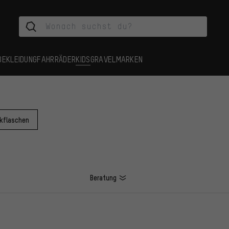
BEKLEIDUNG
FAHRRÄDER
KIDS
GRAVEL
MARKEN
nkflaschen
Beratung
L