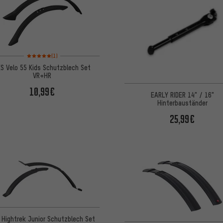
Bewertungen: 5 von 5 basierend auf 1 Bewertungen
(1)
S Velo 55 Kids Schutzblech Set
VR+HR
10,99€
EARLY RIDER 14" / 16"
Hinterbauständer
25,99€
 Hightrek Junior Schutzblech Set