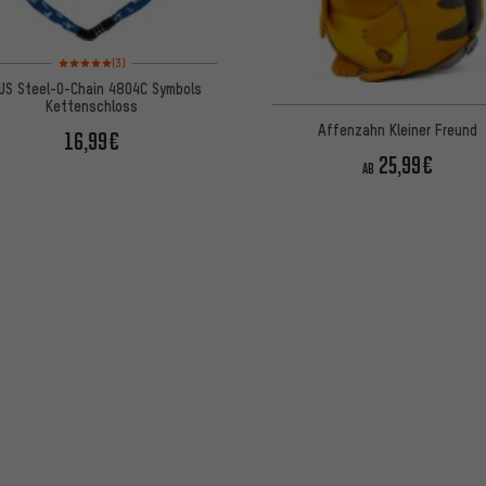
Bewertungen: 5 von 5 basierend auf 3 Bewertungen
(3)
US Steel-O-Chain 4804C Symbols
Kettenschloss
Affenzahn Kleiner Freund
16,99€
25,99€
AB