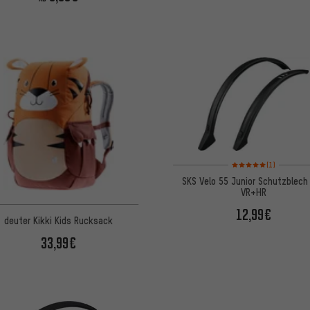
Bewertungen: 5 von 5
(1)
SKS Velo 55 Junior Schutzblech
VR+HR
12,99€
deuter Kikki Kids Rucksack
33,99€