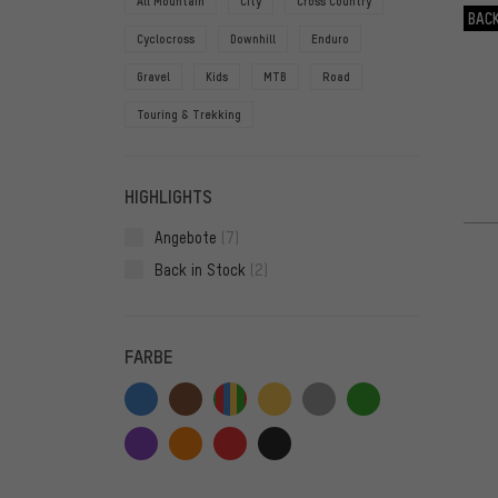
All Mountain
City
Cross Country
BACK
Cyclocross
Downhill
Enduro
Gravel
Kids
MTB
Road
Touring & Trekking
HIGHLIGHTS
Angebote
(7)
Back in Stock
(2)
FARBE