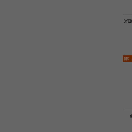
DYED
BIS
-
r