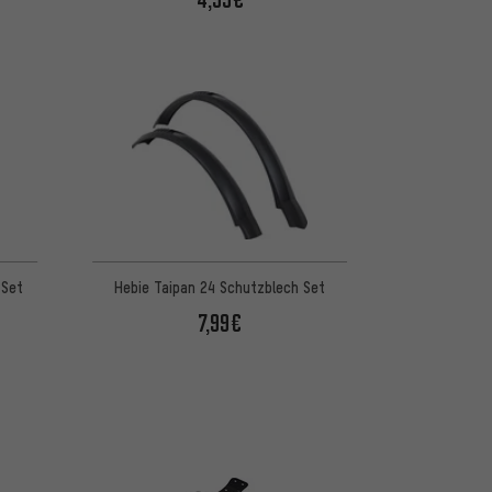
 basierend auf 1 Bewertungen
 Set
Hebie Taipan 24 Schutzblech Set
7,99€