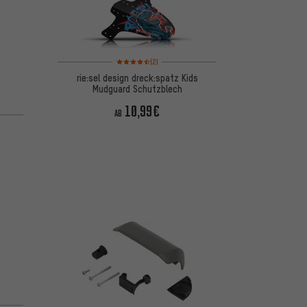
Bewertungen: 4,5 von 5 basierend auf 2 Bewertungen
(2)
rie:sel design dreck:spatz Kids
Mudguard Schutzblech
10,99€
AB