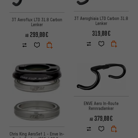
3T Aeroghiaia LTD Carbon 31.8
3T Aeroflux LTD 31.8 Carbon
Lenker
Lenker
319,00€
299,00€
AB
ENVE Aero In-Route
Rennradlenker
379,00€
AB
Chris King AeroSet 1 - Enve In-