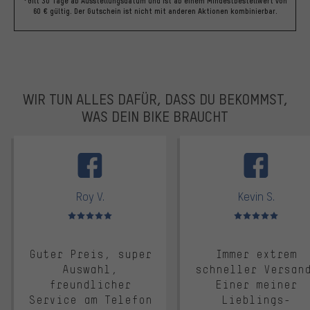
*Gilt 30 Tage ab Ausstellungsdatum und ist ab einem Mindestbestellwert von
60 € gültig. Der Gutschein ist nicht mit anderen Aktionen kombinierbar.
WIR TUN ALLES DAFÜR, DASS DU BEKOMMST,
WAS DEIN BIKE BRAUCHT
facebook
Roy V.
Kevin S.
Bewertungen: 5 von 5
Bewertungen: 5 von 5
Guter Preis, super
Immer extrem
Auswahl,
schneller Versan
freundlicher
Einer meiner
Service am Telefon
Lieblings-