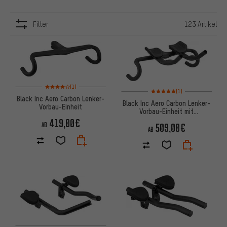
Filter
123 Artikel
ARTIKEL
Bewertungen: 4 von 5 basierend auf 1 Bewertungen
(1)
Bewertungen: 5 von 5 basier
(1)
Black Inc Aero Carbon Lenker-
Black Inc Aero Carbon Lenker-
Vorbau-Einheit
Vorbau-Einheit mit
Lenkeraufsatz
419,00€
AB
509,00€
AB