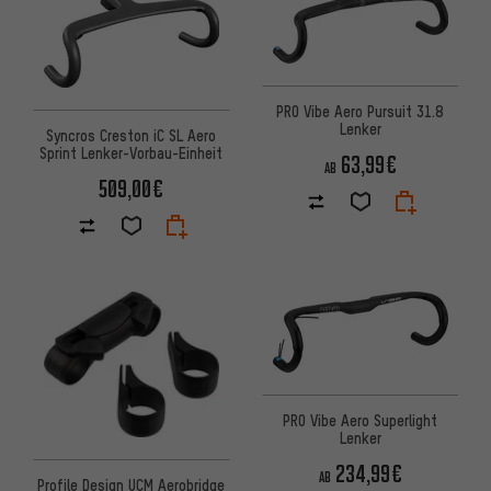
PRO Vibe Aero Pursuit 31.8
Lenker
Syncros Creston iC SL Aero
Sprint Lenker-Vorbau-Einheit
63,99€
AB
509,00€
PRO Vibe Aero Superlight
Lenker
234,99€
AB
Profile Design UCM Aerobridge