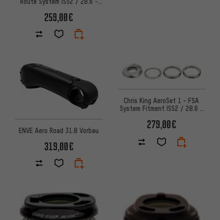
Route System IS52 / 28.6 -
IS52 / 40 Steuersatz
259,00€
Chris King AeroSet 1 - FSA
System Fitment IS52 / 28.6 -
IS52 / 40 Steuersatz
279,00€
ENVE Aero Road 31.8 Vorbau
319,00€