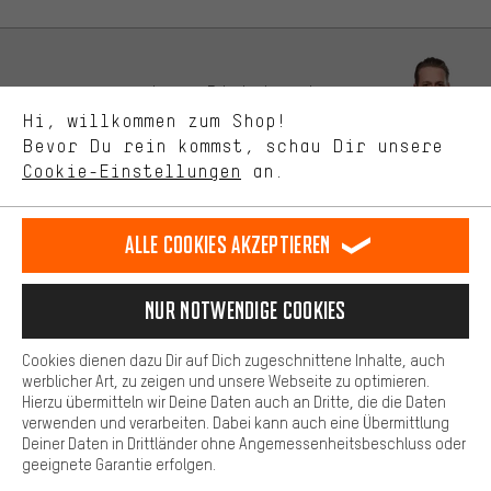
zeigen.
Bessere Leistung
Uns interessiert, was Du in unserem Shop suchst und brauchst.
Lass Dich beraten
Mit Leistungs-Cookies nimmst Du mit Deinem Shopping-Verhalten
Hi, willkommen zum Shop!
selbst Einfluss auf die Verbesserung unserer Webseite und
Bevor Du rein kommst, schau Dir unsere
unseres Shop-Angebots.
Terminbuchung
Cookie-Einstellungen
an.
Mehr Komfort
Kontaktformular
Dein Shopping-Erlebnis wird komfortabler. Mit Komfort-Cookies
stellen wir Verknüpfungen zu Social Media Plattformen her. So
Alle Cookies akzeptieren
Unsere Datenschutzerklärung
können wir dir weitere nützliche Inhalte und Informationen zur
Verfügung stellen. Zudem hast du die Möglichkeit zusätzliche
Sprache"
Services zu nutzen, die es dir erleichtern die richtigen Produkte zu
Nur Notwendige Cookies
finden. Beispielsweise bieten wir eine Chat-Funktion an, damit
DE
EN
ES
FR
Deutsch
english
español
français
Fragen schnell und unkompliziert beantwortet werden können.
Cookies dienen dazu Dir auf Dich zugeschnittene Inhalte, auch
Basis
werblicher Art, zu zeigen und unsere Webseite zu optimieren.
Hierzu übermitteln wir Deine Daten auch an Dritte, die die Daten
VERTRAG WIDERRUFEN
Aachener Community
Affiliateprogramm
Basis-Cookies gewährleisten, dass Du unsere Webseite
verwenden und verarbeiten. Dabei kann auch eine Übermittlung
grundsätzlich nutzen kannst.
Deiner Daten in Drittländer ohne Angemessenheitsbeschluss oder
Impressum
Datenschutz
Allgemeine Geschäftsbedingungen
geeignete Garantie erfolgen.
Hinweisgebersystem
Hinweise zur Batterieentsorgung