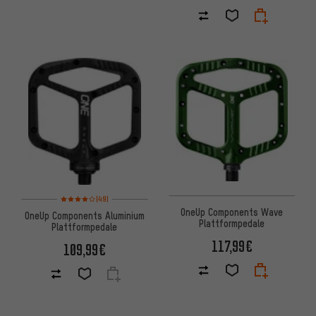
Bewertungen: 4 von 5 basierend auf 49 Bewertungen
(49)
OneUp Components Wave
OneUp Components Aluminium
Plattformpedale
Plattformpedale
117,99€
109,99€