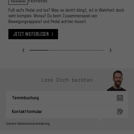
Verstehen
Fernando
Fuß aufs Pedal und los? Was so leicht klingt, ist in Wahrheit doch
S
sehr komplex. Worauf Du beim Zusammenspiel von
Re
Bewegungsapparat und Pedal achten musst.
k
Jetzt weiterlesen
Jetzt weiterlesen
J
Kontaktmöglichkeiten überspringen
Lass Dich beraten
Terminbuchung
Kontaktformular
Unsere Datenschutzerklärung