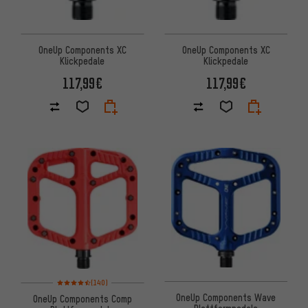
OneUp Components XC
OneUp Components XC
Klickpedale
Klickpedale
117,99€
117,99€
Bewertungen: 4,5 von 5 basierend auf 140 Bewertungen
(140)
OneUp Components Wave
OneUp Components Comp