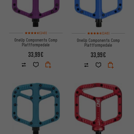
Bewertungen: 4,5 von 5 basierend auf 140 Bewertungen
Bewertungen: 4,5 von 5 basie
(140)
(140)
OneUp Components Comp
OneUp Components Comp
Plattformpedale
Plattformpedale
33,99€
33,99€