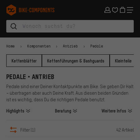
Zur Hauptnavigation springen
Zur Kategorienavigation springen
Zum Inhalt springen
Zu Marken und Newsletter springen
Zur Fußzeile springen
bike-components.de Startseite
Home
Komponenten
Antrieb
Pedale
Kettenblätter
Kettenführungen & Bashguards
Kleinteile
PEDALE • ANTRIEB
Pedale sind einer Deiner Kontaktpunkte am Bike. Sie geben Dir Halt
– übertragen aber auch Deine Kraft. Aus diesen beiden Gründen
ist es wichtig, dass Du die richtigen Pedale benutzt.
Highlights
Beratung
Weitere Infos
Filter
(1)
42 Artikel