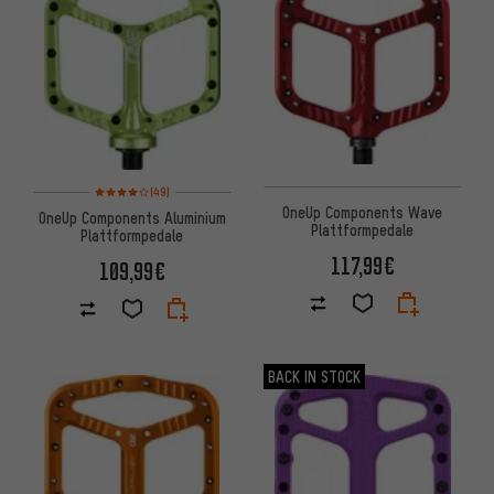
Bewertungen: 4 von 5 basierend auf 49 Bewertungen
(49)
OneUp Components Wave
OneUp Components Aluminium
Plattformpedale
Plattformpedale
117,99€
109,99€
BACK IN STOCK