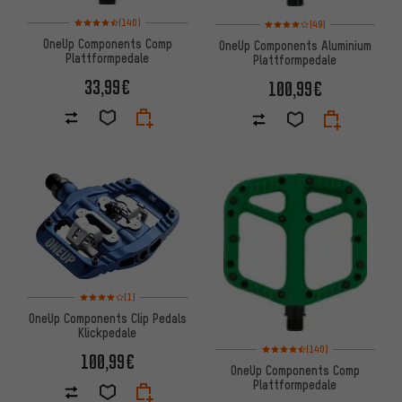
Bewertungen: 4,5 von 5 basierend auf 140 Bewertungen
Bewertungen: 4 von 5 basier
(140)
(49)
OneUp Components Comp
OneUp Components Aluminium
Plattformpedale
Plattformpedale
33,99€
100,99€
Bewertungen: 4 von 5 basierend auf 1 Bewertungen
(1)
OneUp Components Clip Pedals
Klickpedale
Bewertungen: 4,5 von 5 basie
(140)
100,99€
OneUp Components Comp
Plattformpedale