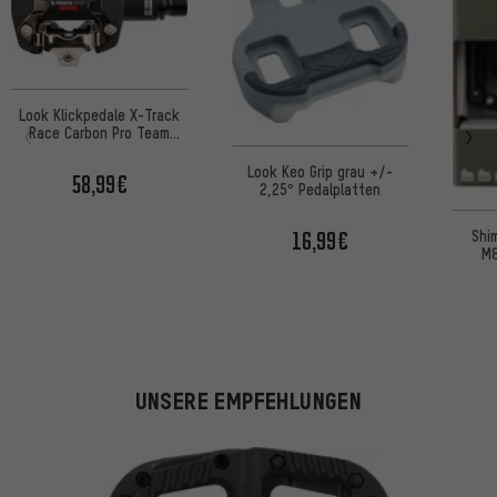
Look Klickpedale X-Track
Race Carbon Pro Team
Edition
Look Keo Grip grau +/-
58,99€
2,25° Pedalplatten
Shi
16,99€
M8
UNSERE EMPFEHLUNGEN