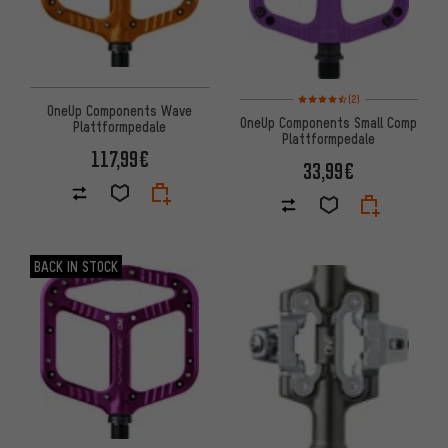
Bewertungen: 4,5 von 5 basi
(2)
OneUp Components Wave
OneUp Components Small Comp
Plattformpedale
Plattformpedale
117,99€
33,99€
BACK IN STOCK