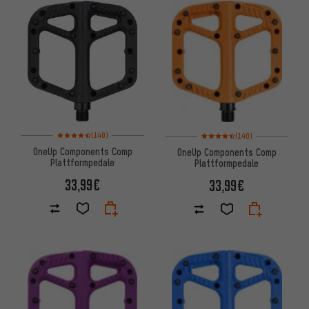
ARTIKEL
Bewertungen: 4,5 von 5 basierend auf 140 Bewertungen
Bewertungen: 4,5 von 5 basie
(140)
(140)
OneUp Components Comp
OneUp Components Comp
Plattformpedale
Plattformpedale
33,99€
33,99€