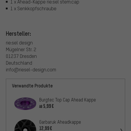
1 x Ahead-Kappe rie:sel stem:cap
1 x Senkkopfschraube
Hersteller:
rie:sel design
Mügelner Str. 2
01237 Dresden
Deutschland
info@riesel-design.com
Verwandte Produkte
Burgtec Top Cap Ahead Kappe
5,99€
AB
Garbaruk Aheadkappe
12,99€