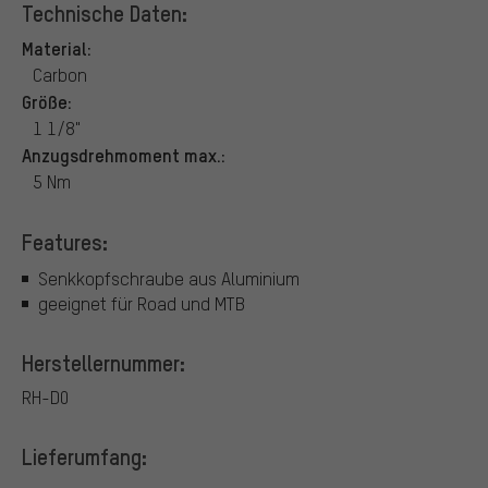
Technische Daten:
Material:
Carbon
Größe:
1 1/8"
Anzugsdrehmoment max.:
5 Nm
Features:
Senkkopfschraube aus Aluminium
geeignet für Road und MTB
Herstellernummer:
RH-D0
Lieferumfang: