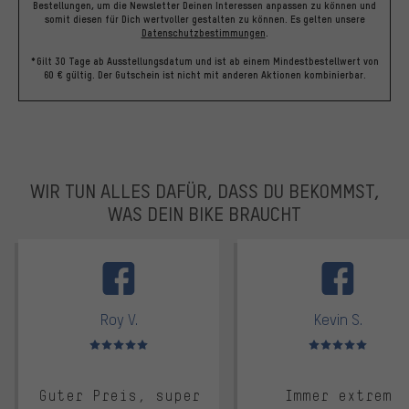
Bestellungen, um die Newsletter Deinen Interessen anpassen zu können und
somit diesen für Dich wertvoller gestalten zu können.
Es gelten unsere
Datenschutzbestimmungen
.
*Gilt 30 Tage ab Ausstellungsdatum und ist ab einem Mindestbestellwert von
60 € gültig. Der Gutschein ist nicht mit anderen Aktionen kombinierbar.
WIR TUN ALLES DAFÜR, DASS DU BEKOMMST,
WAS DEIN BIKE BRAUCHT
facebook
Roy V.
Kevin S.
Bewertungen: 5 von 5
Bewertungen: 5 von 5
Guter Preis, super
Immer extrem