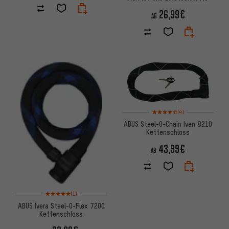
26,99€
AB
Bewertungen: 4,5 von 5 basi
(4)
ABUS Steel-O-Chain Iven 8210
Kettenschloss
43,99€
AB
Bewertungen: 5 von 5 basierend auf 1 Bewertungen
(1)
ABUS Ivera Steel-O-Flex 7200
Kettenschloss