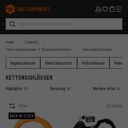
Zur Hauptnavigation springen
Zur Kategorienavigation springen
Zum Inhalt springen
Zu Marken und Newsletter springen
Zur Fußzeile springen
bike-components.de Startseite
Home
Zubehör
Fahrradschlösser & Diebstahlschutz
Kettenschlösser
Bügelschlösser
Diebstahlschutz
Faltschlösser
Kabelsc
KETTENSCHLÖSSER
Highlights
Beratung
Weitere Infos
Filter
52 Artikel
ARTIKEL
BACK IN STOCK