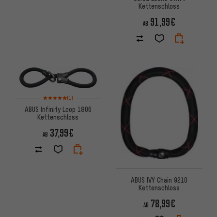
Kettenschloss
91,99€
AB
Bewertungen: 5 von 5 basierend auf 1 Bewertungen
(1)
ABUS Infinity Loop 1806
Kettenschloss
37,99€
AB
ABUS IVY Chain 9210
Kettenschloss
78,99€
AB