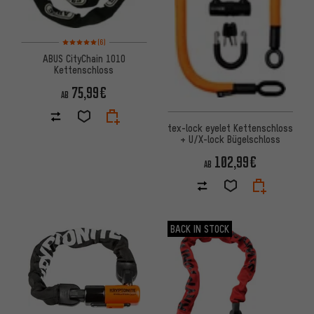
Bewertungen: 5 von 5 basierend auf 6 Bewertungen
(6)
ABUS CityChain 1010
Kettenschloss
75,99€
AB
tex-lock eyelet Kettenschloss
+ U/X-lock Bügelschloss
102,99€
AB
BACK IN STOCK