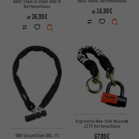
ABUS 4804C Kettenschloss
ABUS Steel-O-Chain 8807K
Kettenschloss
16,99€
AB
36,99€
AB
Kryptonite New York Noose®
1275 Kettenschloss
67,99€
BBB SecureChain BBL-75