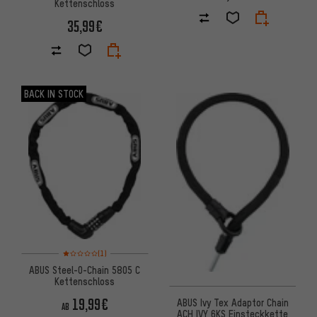
Kettenschloss
35,99€
BACK IN STOCK
Bewertungen: 1 von 5 basierend auf 1 Bewertungen
(1)
ABUS Steel-O-Chain 5805 C
Kettenschloss
19,99€
ABUS Ivy Tex Adaptor Chain
AB
ACH IVY 6KS Einsteckkette