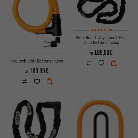
Bewertungen: 4,5 von 5 basie
(19)
ABUS Granit CityChain X-Plus
1060 Kettenschloss
109,99€
AB
tex-lock orbit Kettenschloss
109,99€
AB