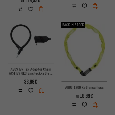
116,99€
AB
BACK IN STOCK
ABUS Ivy Tex Adaptor Chain
ACH IVY 6KS Einsteckkette +
ST5950 Satteltasche
36,99€
ABUS 1200 Kettenschloss
10,99€
AB