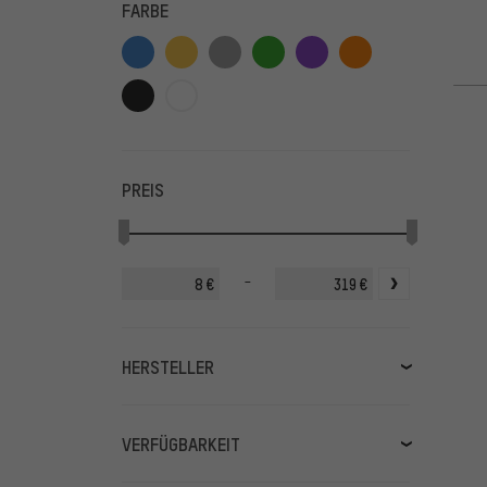
FARBE
PREIS
-
€
€
HERSTELLER
deuter
(9)
Elite
(1)
VERFÜGBARKEIT
EVOC
(9)
lagernd
(40)