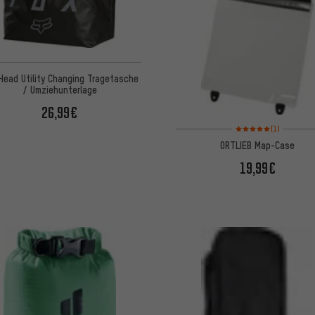
Head Utility Changing Tragetasche
/ Umziehunterlage
26,99€
Bewertungen: 5 von 5
(1)
ORTLIEB Map-Case
19,99€