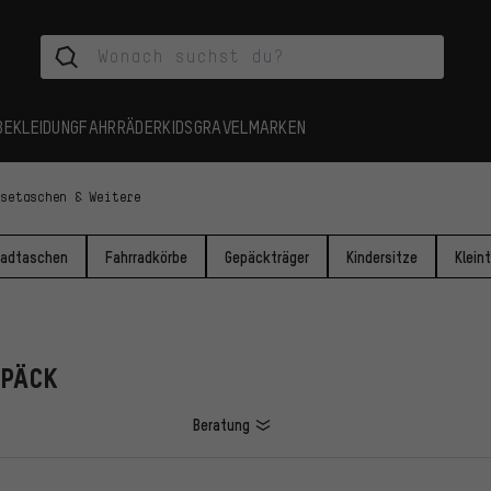
BEKLEIDUNG
FAHRRÄDER
KIDS
GRAVEL
MARKEN
isetaschen & Weitere
radtaschen
Fahrradkörbe
Gepäckträger
Kindersitze
Kleint
EPÄCK
Beratung
L