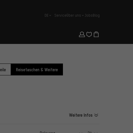
DE
Service
Über uns
Jobs
Blog
Deutsch
eile
Reisetaschen & Weitere
Weitere Infos