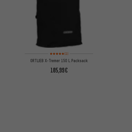
Bewertungen: 5 von 5 basierend auf 1 Bewertungen
(1)
ORTLIEB X-Tremer 150 L Packsack
105,99€