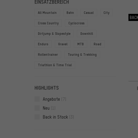
EINSATZBEREICH
All Mountain
Bahn
Casual
City
BACK
Cross Country
Cyclocross
Dirtjump & Slopestyle
Downhill
Enduro
Gravel
MTB
Road
Rollentrainer
Touring & Trekking
Triathlon & Time Trial
HIGHLIGHTS
Angebote
(7)
Neu
(1)
Back in Stock
(3)