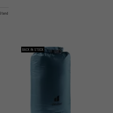
pStand
BACK IN STOCK