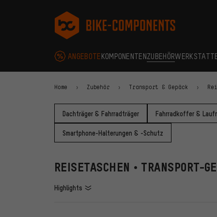
Zur Hauptnavigation springen
Zur Kategorienavigation springen
Zum Inhalt springen
Zu Marken und Newsletter springen
Zur Fußzeile springen
bike-components.de Startseite
ANGEBOTE
KOMPONENTEN
ZUBEHÖR
WERKSTATT
Home
Zubehör
Transport & Gepäck
Re
Dachträger & Fahrradträger
Fahrradkoffer & Lauf
Smartphone-Halterungen & -Schutz
REISETASCHEN • TRANSPORT-G
Highlights
FILTER
ARTIKE