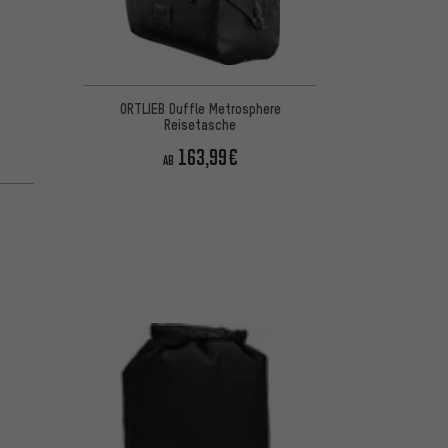
ORTLIEB Duffle Metrosphere
Reisetasche
163,99€
AB
 basierend auf 1 Bewertungen