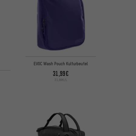
EVOC Wash Pouch Kulturbeutel
 basierend auf 1 Bewertungen
31,99€
31,99€/L