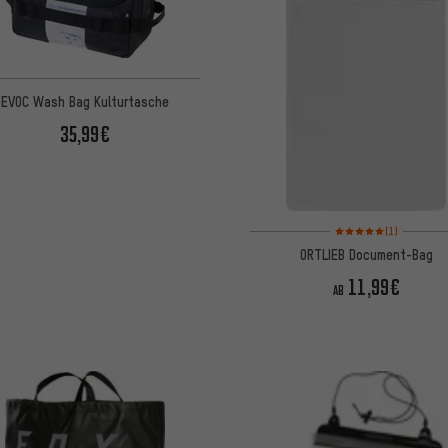
EVOC Wash Bag Kulturtasche
35,99€
Bewertungen: 5 von 5
(1)
ORTLIEB Document-Bag
11,99€
AB