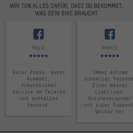
WIR TUN ALLES DAFÜR, DASS DU BEKOMMST,
WAS DEIN BIKE BRAUCHT
facebook
Roy V.
Kevin S.
Bewertungen: 5 von 5
Bewertungen: 5 von 5
Guter Preis, super
Immer extrem
Auswahl,
schneller Versan
freundlicher
Einer meiner
Service am Telefon
Lieblings-
und schneller
Onlineversender
Versand.
und super Suppor
Weiter so!