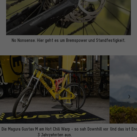
No Nonsense. Hier geht es um Bremspower und Standfestigkeit.
Die Magura Gustav M am Hot Chili Warp - so sah Downhill vor
Und das ist En
3 Jahrzehnten aus.