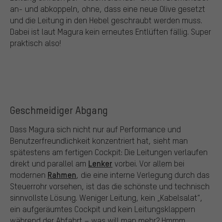
an- und abkoppeln, ohne, dass eine neue Olive gesetzt
und die Leitung in den Hebel geschraubt werden muss.
Dabei ist laut Magura kein erneutes Entlüften fällig. Super
praktisch also!
Geschmeidiger Abgang
Dass Magura sich nicht nur auf Performance und
Benutzerfreundlichkeit konzentriert hat, sieht man
spätestens am fertigen Cockpit: Die Leitungen verlaufen
Lenker
direkt und parallel am
vorbei. Vor allem bei
Rahmen
modernen
, die eine interne Verlegung durch das
Steuerrohr vorsehen, ist das die schönste und technisch
sinnvollste Lösung. Weniger Leitung, kein „Kabelsalat“,
ein aufgeräumtes Cockpit und kein Leitungsklappern
während der Abfahrt – was will man mehr? Hmmm,