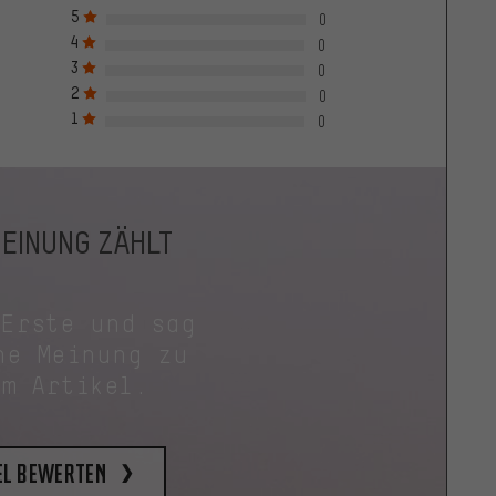
5
0
4
0
3
0
2
0
1
0
MEINUNG ZÄHLT
 Erste und sag
ne Meinung zu
em Artikel.
el bewerten