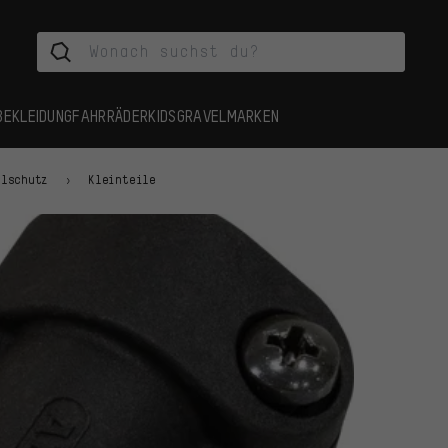
BEKLEIDUNG
FAHRRÄDER
KIDS
GRAVEL
MARKEN
hlschutz
Kleinteile