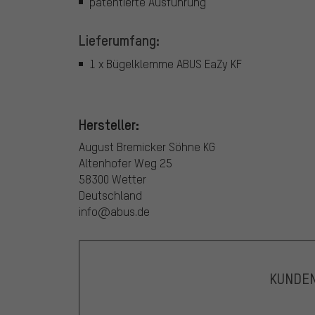
patentierte Ausführung
Lieferumfang:
1 x Bügelklemme ABUS EaZy KF
Hersteller:
August Bremicker Söhne KG
Altenhofer Weg 25
58300 Wetter
Deutschland
info@abus.de
KUNDE