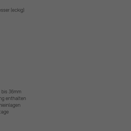
sser (eckig)
8 bis 36mm
ng enthalten
mieinlagen
ntage