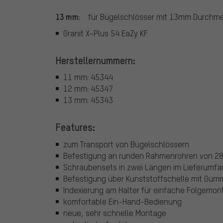
13 mm:
für Bügelschlösser mit 13mm Durchme
Granit X-Plus 54 EaZy KF
Herstellernummern:
11 mm: 45344
12 mm: 45347
13 mm: 45343
Features:
zum Transport von Bügelschlössern
Befestigung an runden Rahmenrohren von 2
Schraubensets in zwei Längen im Lieferumfa
Befestigung über Kunststoffschelle mit Gum
Indexierung am Halter für einfache Folgemo
komfortable Ein-Hand-Bedienung
neue, sehr schnelle Montage