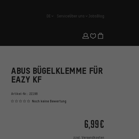
DE
Service
Über uns
Jobs
Blog
Deutsch
ABUS BÜGELKLEMME FÜR
EAZY KF
Artikel-Nr.:
22198
Noch keine Bewertung
6,99€
zzgl.
Versandkosten