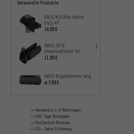
Verwandte Produkte
ABUS KLICKfix-Halter
ABUS U
EaZy KF
Gepäc
02
14,99€
20,99
ABUS SH B
ABUS
Universalhalter für
Gepäck
Bügelschlösser
50
11,99€
16,99
ABUS 
ABUS Bügelklemme lang
Cobra
7,99€
AB
11,9
AB
Versand in 1-3 Werktagen
100 Tage Rückgabe
Kostenlose Retoure
25+ Jahre Erfahrung