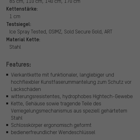
85 cm, 110 cm, 140 cm, 170 cm
Kettenstärke:
1 cm
Testsiegel:
Ice Spray Tested, OSIMZ, Sold Secure Gold, ART
Material Kette:
Stahl
Features:
Vierkantkette mit funktionaler, langlebiger und
hochflexibler Kunstfaserummantelung zum Schutz vor
Lackschäden
witterungsresistentes, hydrophobes Hightech-Gewebe
Kette, Gehäuse sowie tragende Teile des
Verriegelungsmechanismus aus speziell gehärtetem
Stahl
Schlosskörper ergonomisch geformt
bedienerfreundlicher Wendeschlüssel