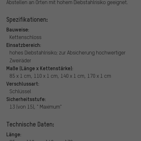
Abstellen an Orten mit hohem Diebstahlrisiko geeignet.
Spezifikationen:
Bauweise:
Kettenschloss
Einsatzbereich:
hohes Diebstahlrisiko; zur Absicherung hochwertiger
Zweiräder
Maße (Länge x Kettenstärke):
85 x 1 cm, 110 x 1 cm, 140 x 1 cm, 170 x 1 cm
Verschlussart:
Schlüssel
Sicherheitsstufe:
13 (von 15), " Maximum"
Technische Daten:
Länge: