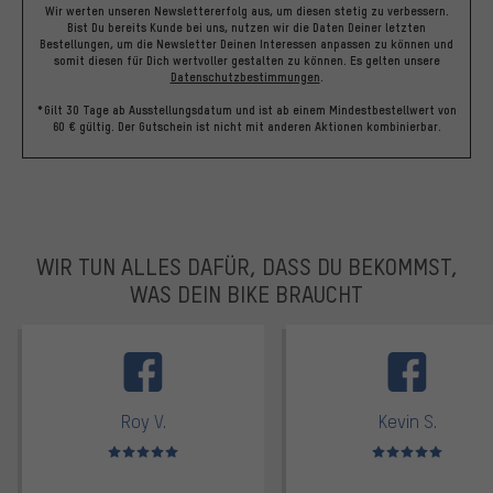
Wir werten unseren Newslettererfolg aus, um diesen stetig zu verbessern.
Bist Du bereits Kunde bei uns, nutzen wir die Daten Deiner letzten
Bestellungen, um die Newsletter Deinen Interessen anpassen zu können und
somit diesen für Dich wertvoller gestalten zu können.
Es gelten unsere
Datenschutzbestimmungen
.
*Gilt 30 Tage ab Ausstellungsdatum und ist ab einem Mindestbestellwert von
60 € gültig. Der Gutschein ist nicht mit anderen Aktionen kombinierbar.
WIR TUN ALLES DAFÜR, DASS DU BEKOMMST,
WAS DEIN BIKE BRAUCHT
facebook
Roy V.
Kevin S.
Bewertungen: 5 von 5
Bewertungen: 5 von 5