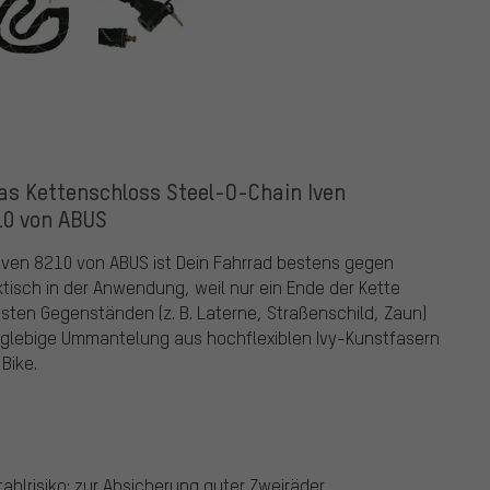
das Kettenschloss Steel-O-Chain Iven
0 von ABUS
 Iven 8210 von ABUS ist Dein Fahrrad bestens gegen
ktisch in der Anwendung, weil nur ein Ende der Kette
sten Gegenständen (z. B. Laterne, Straßenschild, Zaun)
nglebige Ummantelung aus hochflexiblen Ivy-Kunstfasern
Bike.
tahlrisiko; zur Absicherung guter Zweiräder