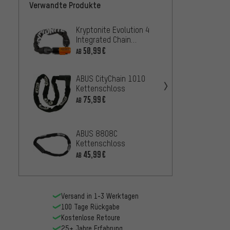
Verwandte Produkte
Kryptonite Evolution 4
ABUS I
Integrated Chain
7200 
Kettenschloss
50,99€
33,
AB
AB
ABUS CityChain 1010
Kettenschloss
75,99€
AB
Krypto
Kette
785
26,
AB
ABUS 8808C
Kettenschloss
45,99€
AB
ABUS I
Kette
78,
AB
Versand in 1-3 Werktagen
100 Tage Rückgabe
Kostenlose Retoure
25+ Jahre Erfahrung