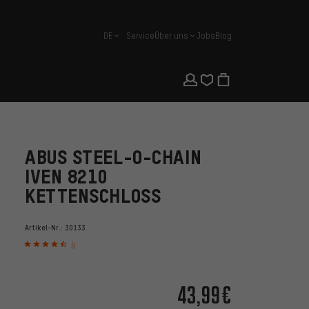
DE
Service
Über uns
Jobs
Blog
Deutsch
ABUS STEEL-O-CHAIN
IVEN 8210
KETTENSCHLOSS
Artikel-Nr.:
30133
4
43,99€