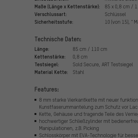
Maße (Länge x Kettenstärke):
85 x 0,8 cm / 1
Verschlussart:
Schlüssel
Sicherheitsstufe:
10 (von 15), " 
Technische Daten:
Länge:
85 cm / 110 cm
Kettenstärke:
0,8 cm
Testsiegel:
Sold Secure, ART Testsiegel
Material Kette:
Stahl
Features:
8 mm starke Vierkantkette mit neuer funktiona
Kunstfaserummantelung zum Schutz vor La
Kette, Gehäuse und tragende Teile des Verr
hochwertiger Schließzylinder mit bedienerf
Manipulationen, z.B. Picking
Schlosskörper mit EVA-Technologie für bess