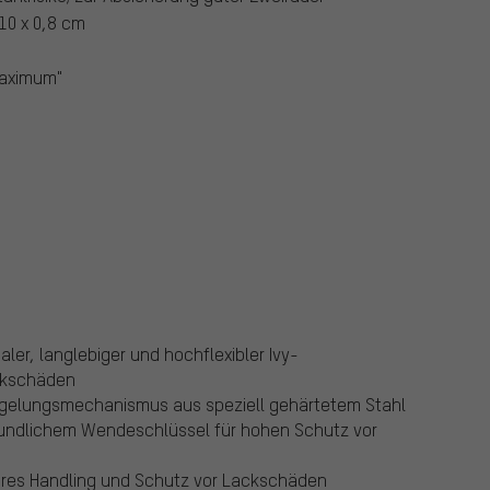
10 x 0,8 cm
Maximum"
ler, langlebiger und hochflexibler Ivy-
ckschäden
iegelungsmechanismus aus speziell gehärtetem Stahl
reundlichem Wendeschlüssel für hohen Schutz vor
eres Handling und Schutz vor Lackschäden