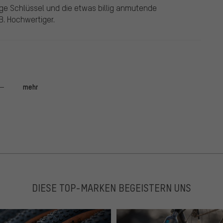
ge Schlüssel und die etwas billig anmutende
B. Hochwertiger.
mehr
h einwandfrei...lediglich die kunststoff hülle hat ein
raut, obwohl es mein 1500 euro mtb schützt. würde die
on!
DIESE TOP-MARKEN BEGEISTERN UNS
zt noch niemand rangetraut, obwohl in meiner Region Bikes
t sehr robust und lackschonend. Ein Manko ist jedoch