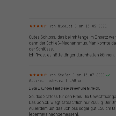
veröffentlichen alle ordnungsgemäß abgegebenen B
4 von 5 Sternen
von Nicolai S.
am 13.05.2021
Gutes Schloss, das bei mir lange im Einsatz wa
dann der Schließ-Mechanismus: Man konnte das
der Schlüssel.
Ich finde, es hätte länger durchhalten können, 
4 von 5 Sternen
von Stefan D.
am 13.07.2020
Artikel
: schwarz | 140 cm
1 von 1 Kunden fand diese Bewertung hilfreich.
Solides Schloss für den Preis. Die Gewichtsanga
Das Schloß wiegt tatsächlich nur 2600 g. Der U
Außerdem ust das Schloss sogar gut 150 cm lan
(ebenfalls nachgemessen).