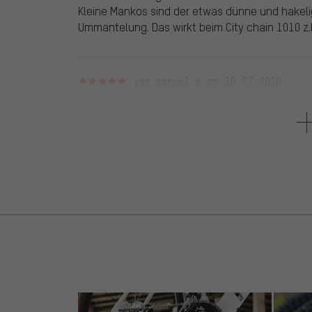
Kleine Mankos sind der etwas dünne und hakeli
Ummantelung. Das wirkt beim City chain 1010 z.
5 von 5 Sternen
von manuel s.
am 10.07.2016
3 von 3 Kunden fanden diese Bewertung hilfreich.
hab diese kette nun seit gut 3 Jahren, immer noc
paar franzen.
an die kette hat sich bisher noch niemand get
kette jedem empfehlen, speziell die lange versi
4 von 5 Sternen
von Konrad B.
am 16.04.2015
Artikel
: schwarz | 85 cm
2 von 2 Kunden fanden diese Bewertung hilfreich.
An sich ein gutes Schloss, da hat sich bis jet
weggehen wie warme Semmel. Die Kettenhülle is