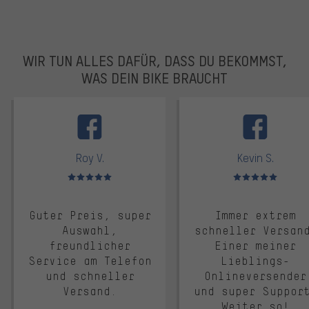
WIR TUN ALLES DAFÜR, DASS DU BEKOMMST,
WAS DEIN BIKE BRAUCHT
facebook
Roy V.
Kevin S.
Bewertungen: 5 von 5
Bewertungen: 5 von 5
Guter Preis, super
Immer extrem
Auswahl,
schneller Versan
freundlicher
Einer meiner
Service am Telefon
Lieblings-
und schneller
Onlineversender
Versand.
und super Suppor
Weiter so!