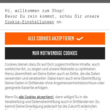
Uns interessiert, was Du in unserem Shop suchst und brauchst.
Sprache"
Mit Leistungs-Cookies nimmst Du mit Deinem Shopping-Verhalten
Hi, willkommen zum Shop!
selbst Einfluss auf die Verbesserung unserer Webseite und
DE
EN
ES
FR
Bevor Du rein kommst, schau Dir unsere
Deutsch
english
español
français
unseres Shop-Angebots.
Cookie-Einstellungen
an.
Mehr Komfort
VERTRAG WIDERRUFEN
Aachener Community
Affiliateprogramm
Dein Shopping-Erlebnis wird komfortabler. Mit Komfort-Cookies
stellen wir Verknüpfungen zu Social Media Plattformen her. So
Alle Cookies akzeptieren
Impressum
Datenschutz
Allgemeine Geschäftsbedingungen
können wir dir weitere nützliche Inhalte und Informationen zur
Verfügung stellen. Zudem hast du die Möglichkeit zusätzliche
Hinweisgebersystem
Hinweise zur Batterieentsorgung
Services zu nutzen, die es dir erleichtern die richtigen Produkte zu
Nur Notwendige Cookies
finden. Beispielsweise bieten wir eine Chat-Funktion an, damit
Cookie-Einstellungen
Kontrast ändern
Fragen schnell und unkompliziert beantwortet werden können.
Cookies dienen dazu Dir auf Dich zugeschnittene Inhalte, auch
Basis
werblicher Art, zu zeigen und unsere Webseite zu optimieren.
Alle Preise verstehen sich in Euro und exkl. MwSt zuzüglich
Hierzu übermitteln wir Deine Daten auch an Dritte, die die Daten
Versandkosten
USA
für Lieferung nach
.
Basis-Cookies gewährleisten, dass Du unsere Webseite
verwenden und verarbeiten. Dabei kann auch eine Übermittlung
grundsätzlich nutzen kannst.
Deiner Daten in Drittländer ohne Angemessenheitsbeschluss oder
geeignete Garantie erfolgen.
alle Cookies akzeptierst
Wenn Du
, dann willigst Du in die
Verarbeitung und Datenübermittlung auch in Drittländer ein. Du
kannst Deine Einwilligung jederzeit für die Zukunft widerrufen.