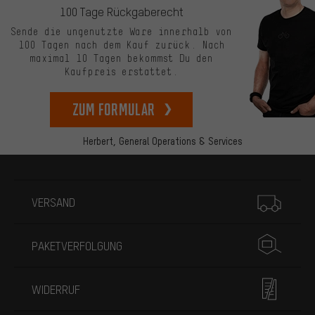
100 Tage Rückgaberecht
Sende die ungenutzte Ware innerhalb von
100 Tagen nach dem Kauf zurück. Nach
maximal 10 Tagen bekommst Du den
Kaufpreis erstattet.
zum Formular
Herbert,
General Operations & Services
Mehr Informationen
VERSAND
PAKETVERFOLGUNG
WIDERRUF