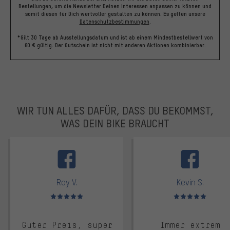
Bestellungen, um die Newsletter Deinen Interessen anpassen zu können und
somit diesen für Dich wertvoller gestalten zu können.
Es gelten unsere
Datenschutzbestimmungen
.
*Gilt 30 Tage ab Ausstellungsdatum und ist ab einem Mindestbestellwert von
60 € gültig. Der Gutschein ist nicht mit anderen Aktionen kombinierbar.
WIR TUN ALLES DAFÜR, DASS DU BEKOMMST,
WAS DEIN BIKE BRAUCHT
facebook
Roy V.
Kevin S.
Bewertungen: 5 von 5
Bewertungen: 5 von 5
Guter Preis, super
Immer extrem