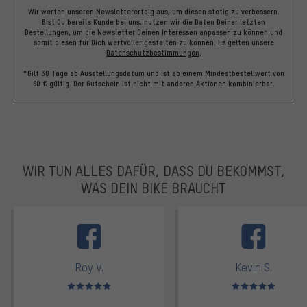
Wir werten unseren Newslettererfolg aus, um diesen stetig zu verbessern.
Bist Du bereits Kunde bei uns, nutzen wir die Daten Deiner letzten
Bestellungen, um die Newsletter Deinen Interessen anpassen zu können und
somit diesen für Dich wertvoller gestalten zu können.
Es gelten unsere
Datenschutzbestimmungen
.
*Gilt 30 Tage ab Ausstellungsdatum und ist ab einem Mindestbestellwert von
60 € gültig. Der Gutschein ist nicht mit anderen Aktionen kombinierbar.
WIR TUN ALLES DAFÜR, DASS DU BEKOMMST,
WAS DEIN BIKE BRAUCHT
facebook
Roy V.
Kevin S.
Bewertungen: 5 von 5
Bewertungen: 5 von 5