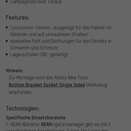
Campagnolo Over Torque
Features:
Cyclocross-Version, ausgelegt für das Fahren im
Gelände und auf unsauberen Straßen
spezielles Fett und Dichtungen für den Einsatz in
Schlamm und Schmutz
Lagerschalen CNC-gefertigt
Hinweis:
Zur Montage wird das Abbey Bike Tools
Bottom Bracket Socket Single Sided
Werkzeug
empfohlen.
Technologien:
Spezifische Einsatzbereiche
C
BEAR
C-BEAR (
eramic
ings) Innenlager gibt es mit 2
verschiedenen Keramiklager-Typen. Die Lager der