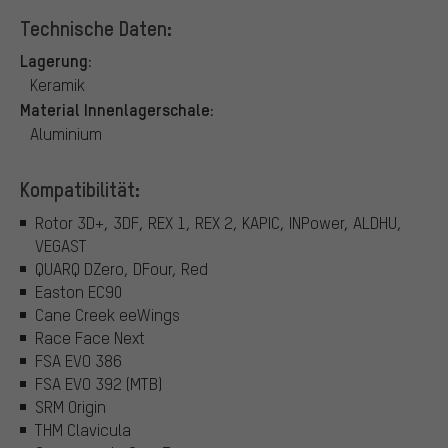
Technische Daten:
Lagerung:
Keramik
Material Innenlagerschale:
Aluminium
Kompatibilität:
Rotor 3D+, 3DF, REX 1, REX 2, KAPIC, INPower, ALDHU,
VEGAST
QUARQ DZero, DFour, Red
Easton EC90
Cane Creek eeWings
Race Face Next
FSA EVO 386
FSA EVO 392 (MTB)
SRM Origin
THM Clavicula