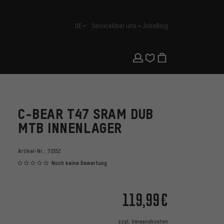
DE
Service
Über uns
Jobs
Blog
Deutsch
C-BEAR T47 SRAM DUB
MTB INNENLAGER
Artikel-Nr.:
72552
Noch keine Bewertung
119,99€
zzgl.
Versandkosten