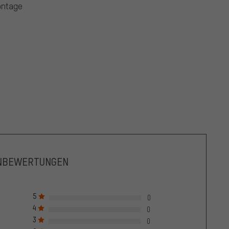
ontage
NBEWERTUNGEN
5
0
4
0
3
0