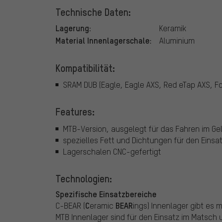
Technische Daten:
Lagerung:
Keramik
Material Innenlagerschale:
Aluminium
Kompatibilität:
SRAM DUB (Eagle, Eagle AXS, Red eTap AXS, F
Features:
MTB-Version, ausgelegt für das Fahren im G
spezielles Fett und Dichtungen für den Eins
Lagerschalen CNC-gefertigt
Technologien:
Spezifische Einsatzbereiche
C
BEAR
C-BEAR (
eramic
ings) Innenlager gibt es 
MTB Innenlager sind für den Einsatz im Matsch 