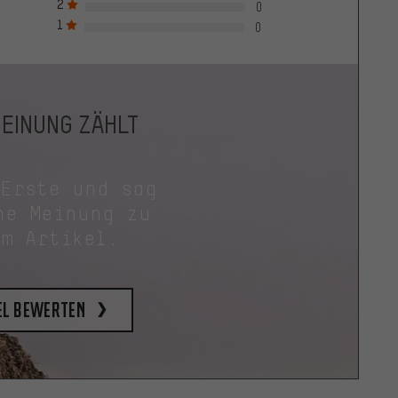
2
0
1
0
MEINUNG ZÄHLT
 Erste und sag
ne Meinung zu
em Artikel.
el bewerten