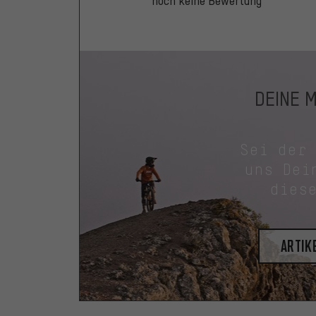
noch keine Bewertung
DEINE 
Sei der
uns Dei
dies
Artik