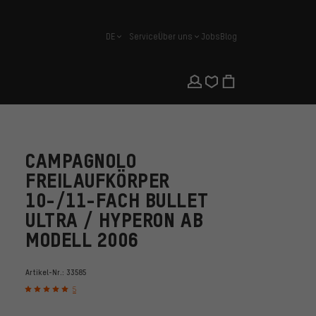
DE
Service
Über uns
Jobs
Blog
Deutsch
CAMPAGNOLO
FREILAUFKÖRPER
10-/11-FACH BULLET
ULTRA / HYPERON AB
MODELL 2006
Artikel-Nr.:
33585
5