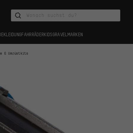
BEKLEIDUNG
FAHRRÄDER
KIDS
GRAVEL
MARKEN
fe & Umrüstkits