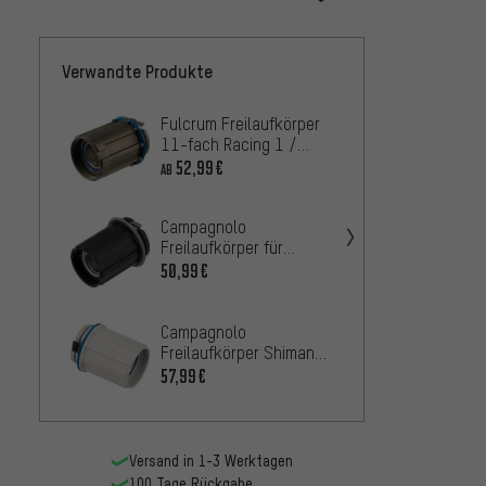
Verwandte Produkte
Fulcrum Freilaufkörper
Fulcru
11-fach Racing 1 /
10-/1
Racing 3 ab Modell 2006
ab 201
52,99€
50,99
AB
2013
Campagnolo
Fulcru
Freilaufkörper für
PEO 1
Shamal Carbon / Bora
Zero 
50,99€
58,99
Ultra WTO
Quatt
Fulcru
Campagnolo
10-/1
Freilaufkörper Shimano
Racing
10-/11-fach Bora Ultra
50,99
57,99€
Wind
ab Modell 2015
Versand in 1-3 Werktagen
100 Tage Rückgabe