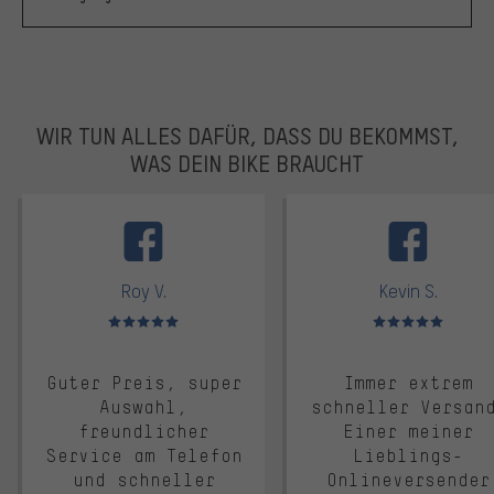
WIR TUN ALLES DAFÜR, DASS DU BEKOMMST,
WAS DEIN BIKE BRAUCHT
facebook
Roy V.
Kevin S.
Bewertungen: 5 von 5
Bewertungen: 5 von 5
Guter Preis, super
Immer extrem
Auswahl,
schneller Versan
freundlicher
Einer meiner
Service am Telefon
Lieblings-
und schneller
Onlineversender