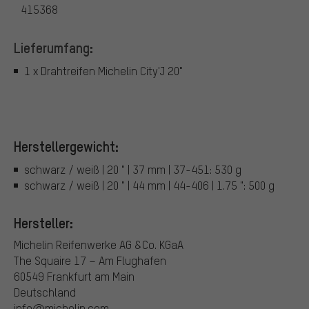
415368
Lieferumfang:
1 x Drahtreifen Michelin City'J 20"
Herstellergewicht:
schwarz / weiß | 20 " | 37 mm | 37-451: 530 g
schwarz / weiß | 20 " | 44 mm | 44-406 | 1.75 ": 500 g
Hersteller:
Michelin Reifenwerke AG &Co. KGaA
The Squaire 17 – Am Flughafen
60549 Frankfurt am Main
Deutschland
info@michelin.com