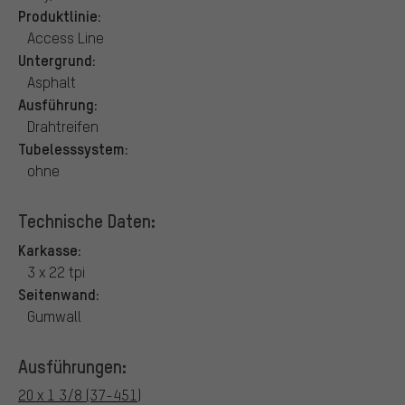
Produktlinie:
Access Line
Untergrund:
Asphalt
Ausführung:
Drahtreifen
Tubelesssystem:
ohne
Technische Daten:
Karkasse:
3 x 22 tpi
Seitenwand:
Gumwall
Ausführungen:
20 x 1 3/8 (37-451)