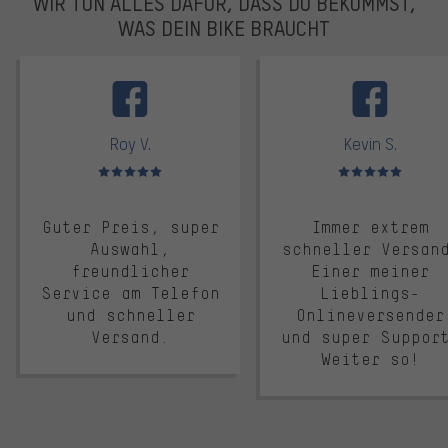
WIR TUN ALLES DAFÜR, DASS DU BEKOMMST,
WAS DEIN BIKE BRAUCHT
facebook
Roy V.
Kevin S.
Bewertungen: 5 von 5
Bewertungen: 5 von 5
Guter Preis, super
Immer extrem
Auswahl,
schneller Versan
freundlicher
Einer meiner
Service am Telefon
Lieblings-
und schneller
Onlineversender
Versand.
und super Suppor
Weiter so!