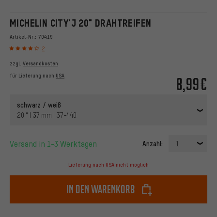
MICHELIN CITY'J 20" DRAHTREIFEN
Artikel-Nr.:
70419
2
zzgl.
Versandkosten
für Lieferung nach
USA
8,99€
schwarz / weiß
20 " | 37 mm | 37-440
Versand in 1-3 Werktagen
Anzahl:
1
Lieferung nach USA nicht möglich
In den Warenkorb