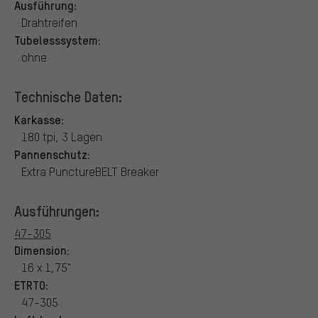
Ausführung:
Drahtreifen
Tubelesssystem:
ohne
Technische Daten:
Karkasse:
180 tpi, 3 Lagen
Pannenschutz:
Extra PunctureBELT Breaker
Ausführungen:
47-305
Dimension:
16 x 1,75"
ETRTO:
47-305