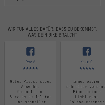
WIR TUN ALLES DAFÜR, DASS DU BEKOMMST,
WAS DEIN BIKE BRAUCHT
facebook
Roy V.
Kevin S.
Bewertungen: 5 von 5
Bewertungen: 5 von 5
Guter Preis, super
Immer extrem
Auswahl,
schneller Versan
freundlicher
Einer meiner
Service am Telefon
Lieblings-
und schneller
Onlineversender