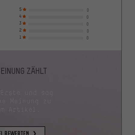
5
0
4
0
3
0
2
0
1
0
MEINUNG ZÄHLT
 Erste und sag
ne Meinung zu
em Artikel.
el bewerten