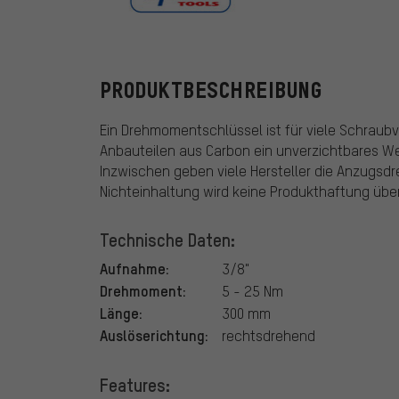
Cyclus Tools
PRODUKTBESCHREIBUNG
Ein Drehmomentschlüssel ist für viele Schraub
Anbauteilen aus Carbon ein unverzichtbares W
Inzwischen geben viele Hersteller die Anzugsdr
Nichteinhaltung wird keine Produkthaftung üb
Technische Daten:
Aufnahme:
3/8"
Drehmoment:
5 - 25 Nm
Länge:
300 mm
Auslöserichtung:
rechtsdrehend
Features: