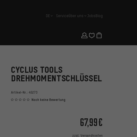
DE
Service
Über uns
Jobs
Blog
Deutsch
CYCLUS TOOLS
DREHMOMENTSCHLÜSSEL
Artikel-Nr.:
45273
Noch keine Bewertung
67,99€
zzgl.
Versandkosten