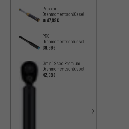
Proxxon
ParkTo
Drehmomentschlüssel
Drehm
MicroClick
TW-5.
47,99€
94,99
AB
PRO
3min1
Drehmomentschlüssel
Drehm
Set 1
39,99€
37,99
3min19sec Premium
Drehmomentschlüssel
42,99€