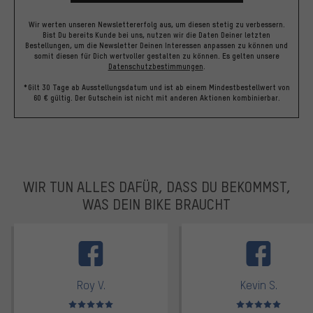
Wir werten unseren Newslettererfolg aus, um diesen stetig zu verbessern.
Bist Du bereits Kunde bei uns, nutzen wir die Daten Deiner letzten
Bestellungen, um die Newsletter Deinen Interessen anpassen zu können und
somit diesen für Dich wertvoller gestalten zu können.
Es gelten unsere
Datenschutzbestimmungen
.
*Gilt 30 Tage ab Ausstellungsdatum und ist ab einem Mindestbestellwert von
60 € gültig. Der Gutschein ist nicht mit anderen Aktionen kombinierbar.
WIR TUN ALLES DAFÜR, DASS DU BEKOMMST,
WAS DEIN BIKE BRAUCHT
facebook
Roy V.
Kevin S.
Bewertungen: 5 von 5
Bewertungen: 5 von 5