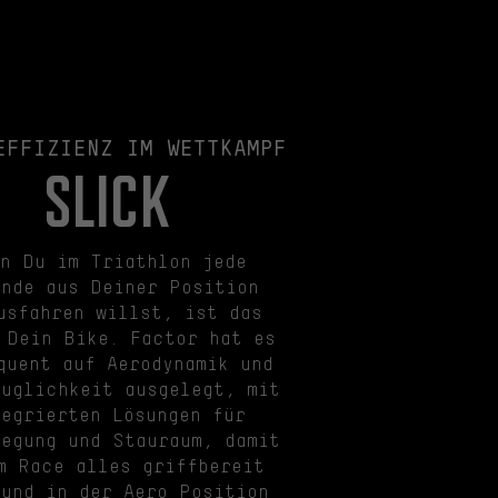
EFFIZIENZ IM WETTKAMPF
SLICK
nn Du im Triathlon jede
nde aus Deiner Position
usfahren willst, ist das
 Dein Bike. Factor hat es
quent auf Aerodynamik und
auglichkeit ausgelegt, mit
tegrierten Lösungen für
legung und Stauraum, damit
m Race alles griffbereit
 und in der Aero Position