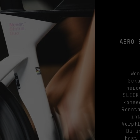
AERO 
We
Seku
hera
SLICK
konse
Rennt
in
Verpf
Du i
hast