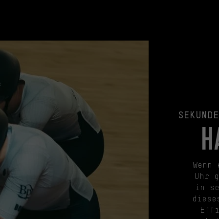
SEKUNDE
H
Wenn 
Uhr g
in s
diese
Eff