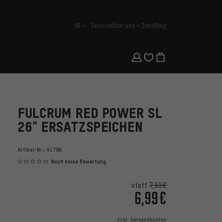
DE
Service
Über uns
Jobs
Blog
Deutsch
FULCRUM RED POWER SL
26" ERSATZSPEICHEN
Artikel-Nr.:
41786
Noch keine Bewertung
statt
7,55€
6,99€
zzgl.
Versandkosten