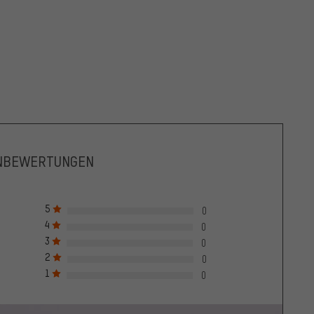
NBEWERTUNGEN
5
0
4
0
3
0
2
0
1
0