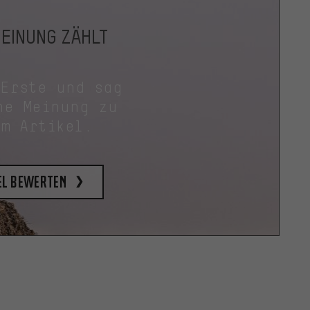
MEINUNG ZÄHLT
 Erste und sag
ne Meinung zu
em Artikel.
el bewerten