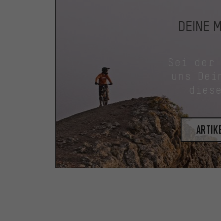
DEINE 
Sei der
uns Dei
dies
Artik