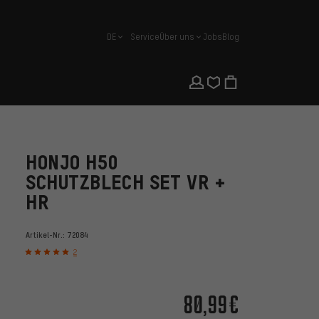
DE
Service
Über uns
Jobs
Blog
Deutsch
HONJO H50
SCHUTZBLECH SET VR +
HR
Artikel-Nr.:
72084
2
80,99€