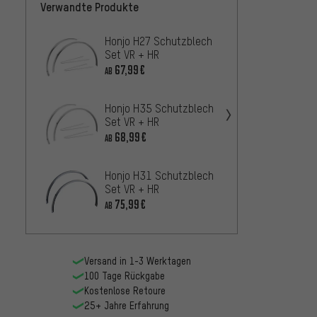
Verwandte Produkte
Honjo H27 Schutzblech
Honjo
Set VR + HR
Set VR
67,99€
69,99
AB
Honjo H35 Schutzblech
SKS B
Set VR + HR
Schut
68,99€
22,99
AB
Honjo H31 Schutzblech
Curana
Set VR + HR
Schut
75,99€
33,
AB
AB
Versand in 1-3 Werktagen
100 Tage Rückgabe
Kostenlose Retoure
25+ Jahre Erfahrung