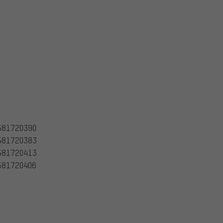
581720390
581720383
581720413
581720406