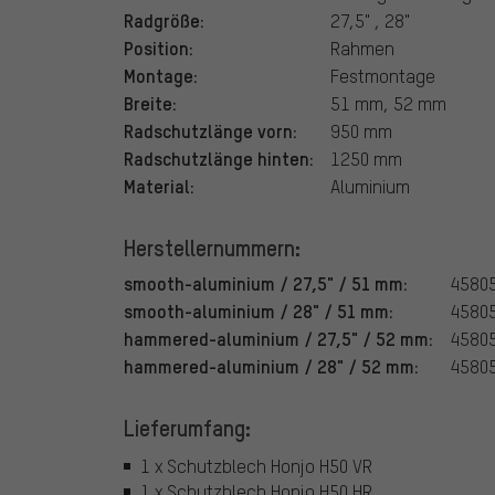
Radgröße:
27,5" , 28"
Position:
Rahmen
Montage:
Festmontage
Breite:
51 mm, 52 mm
Radschutzlänge vorn:
950 mm
Radschutzlänge hinten:
1250 mm
Material:
Aluminium
Herstellernummern:
smooth-aluminium / 27,5" / 51 mm:
4580
smooth-aluminium / 28" / 51 mm:
4580
hammered-aluminium / 27,5" / 52 mm:
4580
hammered-aluminium / 28" / 52 mm:
4580
Lieferumfang:
1 x Schutzblech Honjo H50 VR
1 x Schutzblech Honjo H50 HR