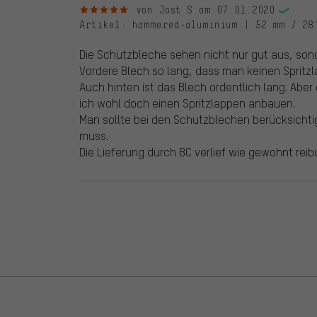
5 von 5 Sternen
von Jost S.
am 07.01.2020
Artikel
: hammered-aluminium | 52 mm / 28
Die Schutzbleche sehen nicht nur gut aus, sond
Vordere Blech so lang, dass man keinen Spritzl
Auch hinten ist das Blech ordentlich lang. Abe
ich wohl doch einen Spritzlappen anbauen.
Man sollte bei den Schutzblechen berücksichti
muss.
Die Lieferung durch BC verlief wie gewohnt reibu