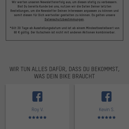
Wir werten unseren Newslettererfolg aus, um diesen stetig zu verbessern.
Bist Du bereits Kunde bei uns, nutzen wir die Daten Deiner letzten
Bestellungen, um die Newsletter Deinen Interessen anpassen zu können und
somit diesen für Dich wertvoller gestalten zu können.
Es gelten unsere
Datenschutzbestimmungen
.
*Gilt 30 Tage ab Ausstellungsdatum und ist ab einem Mindestbestellwert von
60 € gültig. Der Gutschein ist nicht mit anderen Aktionen kombinierbar.
WIR TUN ALLES DAFÜR, DASS DU BEKOMMST,
WAS DEIN BIKE BRAUCHT
facebook
Roy V.
Kevin S.
Bewertungen: 5 von 5
Bewertungen: 5 von 5