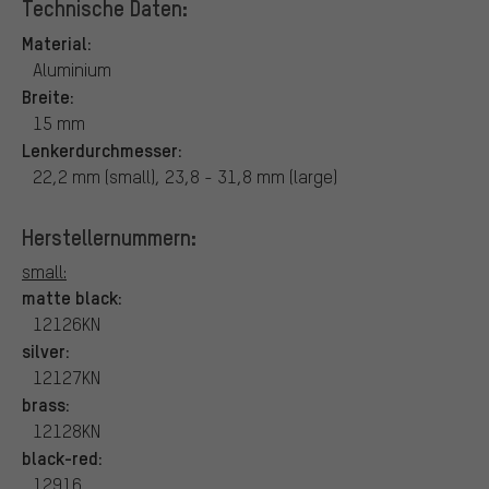
Technische Daten:
Material:
Aluminium
Breite:
15 mm
Lenkerdurchmesser:
22,2 mm (small), 23,8 - 31,8 mm (large)
Herstellernummern:
small:
matte black:
12126KN
silver:
12127KN
brass:
12128KN
black-red:
12916