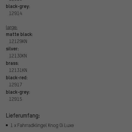
black-grey:
12914
large:
matte black:
12129KN
silver:
12130KN
brass:
12131KN
black-red:
12917
black-grey:
12915
Lieferumfang:
1 x Fahrradklingel Knog Oi Luxe