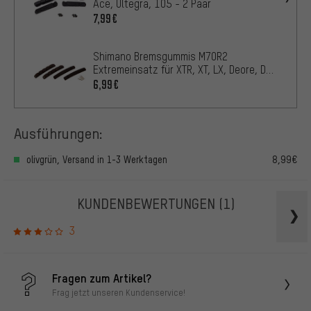
Ace, Ultegra, 105 - 2 Paar
7,99€
Shimano Bremsgummis M70R2
Extremeinsatz für XTR, XT, LX, Deore, DXR
- 2 Paar
6,99€
Ausführungen:
olivgrün, Versand in 1-3 Werktagen
8,99€
KUNDENBEWERTUNGEN
(1)
3
Fragen zum Artikel?
Frag jetzt unseren Kundenservice!