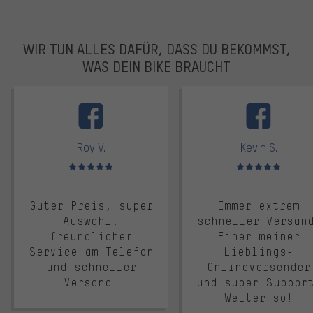
WIR TUN ALLES DAFÜR, DASS DU BEKOMMST,
WAS DEIN BIKE BRAUCHT
facebook
Roy V.
Kevin S.
Bewertungen: 5 von 5
Bewertungen: 5 von 5
Guter Preis, super
Immer extrem
Auswahl,
schneller Versan
freundlicher
Einer meiner
Service am Telefon
Lieblings-
und schneller
Onlineversender
Versand.
und super Suppor
Weiter so!