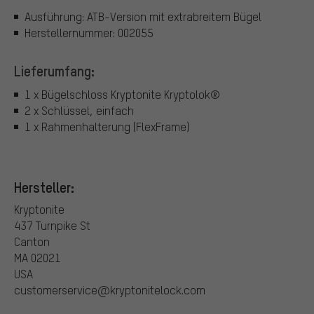
Ausführung: ATB-Version mit extrabreitem Bügel
Herstellernummer: 002055
Lieferumfang:
1 x Bügelschloss Kryptonite Kryptolok®
2 x Schlüssel, einfach
1 x Rahmenhalterung (FlexFrame)
Hersteller:
Kryptonite
437 Turnpike St
Canton
MA 02021
USA
customerservice@kryptonitelock.com