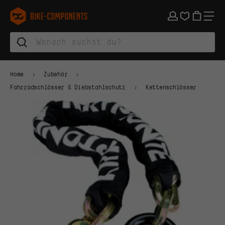
Zur Hauptnavigation springen
Zur Kategorienavigation springen
Zum Inhalt springen
Zu Marken und Newsletter springen
Zur Fußzeile springen
bike-components.de Startseite
Home
Zubehör
Fahrradschlösser & Diebstahlschutz
Kettenschlösser