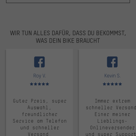
WIR TUN ALLES DAFÜR, DASS DU BEKOMMST,
WAS DEIN BIKE BRAUCHT
facebook
Roy V.
Kevin S.
Bewertungen: 5 von 5
Bewertungen: 5 von 5
Guter Preis, super
Immer extrem
Auswahl,
schneller Versan
freundlicher
Einer meiner
Service am Telefon
Lieblings-
und schneller
Onlineversender
Versand.
und super Suppor