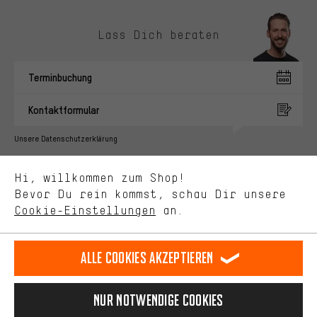
Lass Dich beraten
Passendere Angebote
Du bekommst, statt zufälliger Werbung, genauer passende
Terminbuchung
Angebote von uns. Diese Cookies helfen uns, Deine Interessen
besser zu erkennen und Dir relevante Produkte und Tipps zu
Kontaktformular
zeigen.
Bessere Leistung
Unsere Datenschutzerklärung
Uns interessiert, was Du in unserem Shop suchst und brauchst.
Sprache"
Mit Leistungs-Cookies nimmst Du mit Deinem Shopping-Verhalten
Hi, willkommen zum Shop!
selbst Einfluss auf die Verbesserung unserer Webseite und
DE
EN
ES
FR
Bevor Du rein kommst, schau Dir unsere
Deutsch
english
español
français
unseres Shop-Angebots.
Cookie-Einstellungen
an.
Mehr Komfort
VERTRAG WIDERRUFEN
Aachener Community
Affiliateprogramm
Dein Shopping-Erlebnis wird komfortabler. Mit Komfort-Cookies
stellen wir Verknüpfungen zu Social Media Plattformen her. So
Alle Cookies akzeptieren
Impressum
Datenschutz
Allgemeine Geschäftsbedingungen
können wir dir weitere nützliche Inhalte und Informationen zur
Verfügung stellen. Zudem hast du die Möglichkeit zusätzliche
Hinweisgebersystem
Hinweise zur Batterieentsorgung
Services zu nutzen, die es dir erleichtern die richtigen Produkte zu
Nur Notwendige Cookies
finden. Beispielsweise bieten wir eine Chat-Funktion an, damit