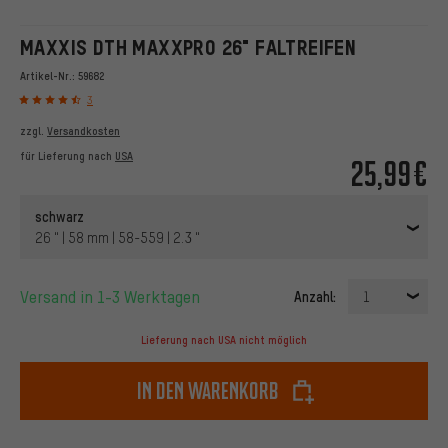
MAXXIS DTH MAXXPRO 26" FALTREIFEN
Artikel-Nr.:
59682
3
zzgl.
Versandkosten
für Lieferung nach
USA
25,99€
schwarz
26 " | 58 mm | 58-559 | 2.3 "
Versand in 1-3 Werktagen
Anzahl:
1
Lieferung nach USA nicht möglich
In den Warenkorb