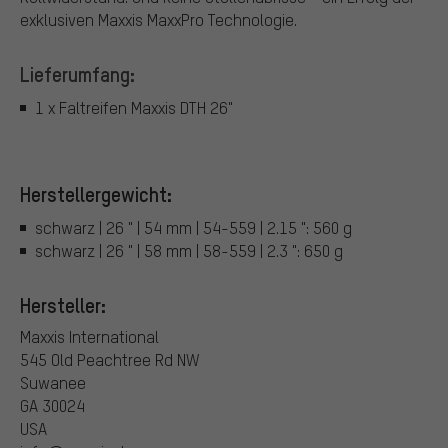
exklusiven Maxxis MaxxPro Technologie.
Lieferumfang:
1 x Faltreifen Maxxis DTH 26"
Herstellergewicht:
schwarz | 26 " | 54 mm | 54-559 | 2.15 ": 560 g
schwarz | 26 " | 58 mm | 58-559 | 2.3 ": 650 g
Hersteller:
Maxxis International
545 Old Peachtree Rd NW
Suwanee
GA 30024
USA