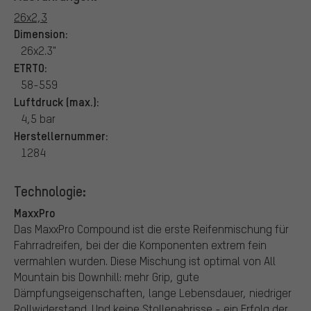
26x2,3
Dimension:
26x2.3"
ETRTO:
58-559
Luftdruck (max.):
4,5 bar
Herstellernummer:
1284
Technologie:
MaxxPro
Das MaxxPro Compound ist die erste Reifenmischung für
Fahrradreifen, bei der die Komponenten extrem fein
vermahlen wurden. Diese Mischung ist optimal von All
Mountain bis Downhill: mehr Grip, gute
Dämpfungseigenschaften, lange Lebensdauer, niedriger
Rollwiderstand. Und keine Stollenabrisse - ein Erfolg der