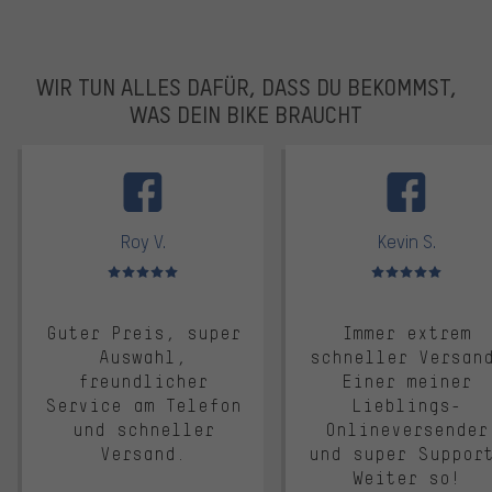
WIR TUN ALLES DAFÜR, DASS DU BEKOMMST,
WAS DEIN BIKE BRAUCHT
facebook
Roy V.
Kevin S.
Bewertungen: 5 von 5
Bewertungen: 5 von 5
Guter Preis, super
Immer extrem
Auswahl,
schneller Versan
freundlicher
Einer meiner
Service am Telefon
Lieblings-
und schneller
Onlineversender
Versand.
und super Suppor
Weiter so!