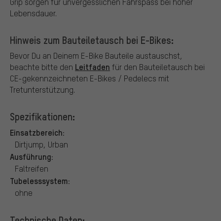
Grip sorgen für unvergesslichen Fahrspass bei hoher
Lebensdauer.
Hinweis zum Bauteiletausch bei E-Bikes:
Bevor Du an Deinem E-Bike Bauteile austauschst,
Leitfaden
beachte bitte den
für den Bauteiletausch bei
CE-gekennzeichneten E-Bikes / Pedelecs mit
Tretunterstützung.
Spezifikationen:
Einsatzbereich:
Dirtjump, Urban
Ausführung:
Faltreifen
Tubelesssystem:
ohne
Technische Daten: