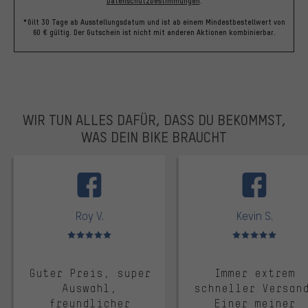
Datenschutzbestimmungen
.
*Gilt 30 Tage ab Ausstellungsdatum und ist ab einem Mindestbestellwert von
60 € gültig. Der Gutschein ist nicht mit anderen Aktionen kombinierbar.
WIR TUN ALLES DAFÜR, DASS DU BEKOMMST,
WAS DEIN BIKE BRAUCHT
facebook
Roy V.
Kevin S.
Bewertungen: 5 von 5
Bewertungen: 5 von 5
Guter Preis, super
Immer extrem
Auswahl,
schneller Versan
freundlicher
Einer meiner