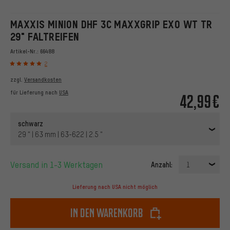
MAXXIS MINION DHF 3C MAXXGRIP EXO WT TR
29" FALTREIFEN
Artikel-Nr.:
66488
2
zzgl.
Versandkosten
für Lieferung nach
USA
42,99€
schwarz
29 " | 63 mm | 63-622 | 2.5 "
Versand in 1-3 Werktagen
Anzahl:
1
Lieferung nach USA nicht möglich
In den Warenkorb