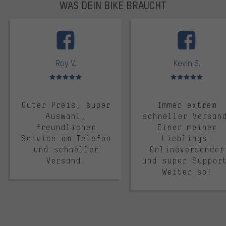
WAS DEIN BIKE BRAUCHT
facebook
Roy V.
Kevin S.
Bewertungen: 5 von 5
Bewertungen: 5 von 5
Guter Preis, super
Immer extrem
Auswahl,
schneller Versan
freundlicher
Einer meiner
Service am Telefon
Lieblings-
und schneller
Onlineversender
Versand.
und super Suppor
Weiter so!