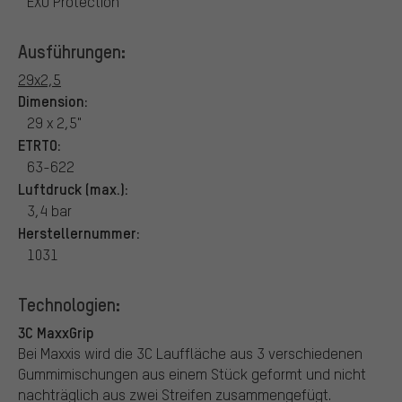
EXO Protection
Ausführungen:
29x2,5
Dimension:
29 x 2,5"
ETRTO:
63-622
Luftdruck (max.):
3,4 bar
Herstellernummer:
1031
Technologien:
3C MaxxGrip
Bei Maxxis wird die 3C Lauffläche aus 3 verschiedenen
Gummimischungen aus einem Stück geformt und nicht
nachträglich aus zwei Streifen zusammengefügt.