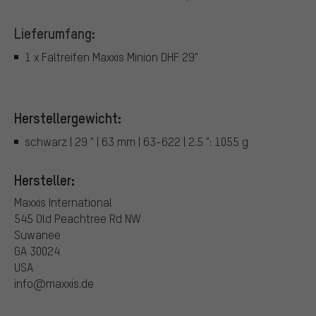
Lieferumfang:
1 x Faltreifen Maxxis Minion DHF 29"
Herstellergewicht:
schwarz | 29 " | 63 mm | 63-622 | 2.5 ": 1055 g
Hersteller:
Maxxis International
545 Old Peachtree Rd NW
Suwanee
GA 30024
USA
info@maxxis.de