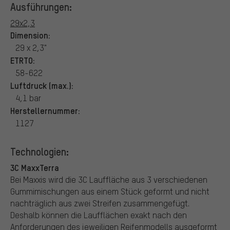
Ausführungen:
29x2,3
Dimension:
29 x 2,3"
ETRTO:
58-622
Luftdruck (max.):
4,1 bar
Herstellernummer:
1127
Technologien:
3C MaxxTerra
Bei Maxxis wird die 3C Lauffläche aus 3 verschiedenen
Gummimischungen aus einem Stück geformt und nicht
nachträglich aus zwei Streifen zusammengefügt.
Deshalb können die Laufflächen exakt nach den
Anforderungen des jeweiligen Reifenmodells ausgeformt