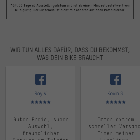
*Gilt 30 Tage ab Ausstellungsdatum und ist ab einem Mindestbestellwert von
60 € gültig. Der Gutschein ist nicht mit anderen Aktionen kombinierbar.
WIR TUN ALLES DAFÜR, DASS DU BEKOMMST,
WAS DEIN BIKE BRAUCHT
facebook
Roy V.
Kevin S.
Bewertungen: 5 von 5
Bewertungen: 5 von 5
Guter Preis, super
Immer extrem
Auswahl,
schneller Versan
freundlicher
Einer meiner