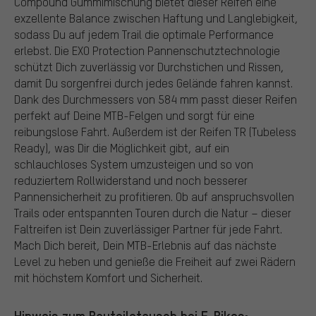
Compound Gummimischung bietet dieser Reifen eine
exzellente Balance zwischen Haftung und Langlebigkeit,
sodass Du auf jedem Trail die optimale Performance
erlebst. Die EXO Protection Pannenschutztechnologie
schützt Dich zuverlässig vor Durchstichen und Rissen,
damit Du sorgenfrei durch jedes Gelände fahren kannst.
Dank des Durchmessers von 584 mm passt dieser Reifen
perfekt auf Deine MTB-Felgen und sorgt für eine
reibungslose Fahrt. Außerdem ist der Reifen TR (Tubeless
Ready), was Dir die Möglichkeit gibt, auf ein
schlauchloses System umzusteigen und so von
reduziertem Rollwiderstand und noch besserer
Pannensicherheit zu profitieren. Ob auf anspruchsvollen
Trails oder entspannten Touren durch die Natur – dieser
Faltreifen ist Dein zuverlässiger Partner für jede Fahrt.
Mach Dich bereit, Dein MTB-Erlebnis auf das nächste
Level zu heben und genieße die Freiheit auf zwei Rädern
mit höchstem Komfort und Sicherheit.
Hinweis zum Bauteiletausch bei E-Bikes: