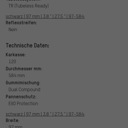
TR (Tubeless Ready)
schwarz | 97 mm | 3.8 " | 27.5 " | 97-584:
Reflexstreifen:
Nein
Technische Daten:
Karkasse:
120
Durchmesser mm:
584 mm
Gummimischung:
Dual Compound
Pannenschutz:
EXO Protection
schwarz | 97 mm | 3.8 " | 27.5 " | 97-584:
Breite:
97 mm