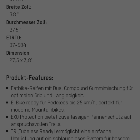
Breite Zoll:
3.8 "
Durchmesser Zoll:
27.5 "
ETRTO:
97-584
Dimension:
27,5 x 3,8"
Produkt-Features:
Fatbike-Reifen mit Dual Compound Gummimischung für
optimalen Grip und Langlebigkeit.
E-Bike ready für Pedelecs bis 25 km/h, perfekt für
moderne Mountainbikes.
EXO Protection bietet zuverlässigen Pannenschutz auf
anspruchsvollen Trails.
TR (Tubeless Ready) ermöglicht eine einfache
Umrüstung auf ein schlauchloses System für bessere