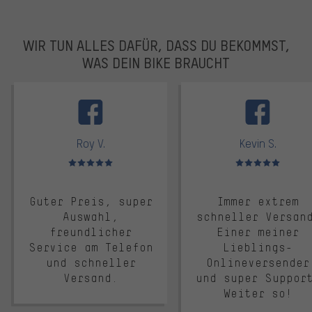
WIR TUN ALLES DAFÜR, DASS DU BEKOMMST,
WAS DEIN BIKE BRAUCHT
facebook
Roy V.
Kevin S.
Bewertungen: 5 von 5
Bewertungen: 5 von 5
Guter Preis, super
Immer extrem
Auswahl,
schneller Versan
freundlicher
Einer meiner
Service am Telefon
Lieblings-
und schneller
Onlineversender
Versand.
und super Suppor
Weiter so!