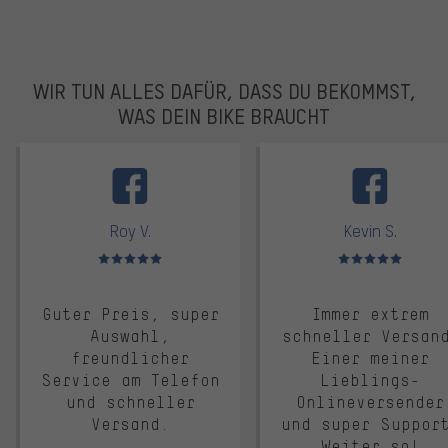
WIR TUN ALLES DAFÜR, DASS DU BEKOMMST,
WAS DEIN BIKE BRAUCHT
facebook
Roy V.
Kevin S.
Bewertungen: 5 von 5
Bewertungen: 5 von 5
Guter Preis, super
Immer extrem
Auswahl,
schneller Versan
freundlicher
Einer meiner
Service am Telefon
Lieblings-
und schneller
Onlineversender
Versand.
und super Suppor
Weiter so!