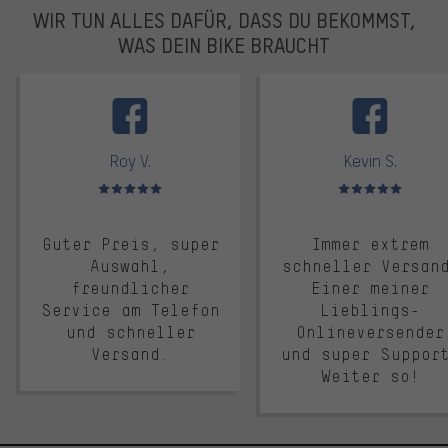
WIR TUN ALLES DAFÜR, DASS DU BEKOMMST,
WAS DEIN BIKE BRAUCHT
facebook
Roy V.
Kevin S.
Bewertungen: 5 von 5
Bewertungen: 5 von 5
Guter Preis, super
Immer extrem
Auswahl,
schneller Versan
freundlicher
Einer meiner
Service am Telefon
Lieblings-
und schneller
Onlineversender
Versand.
und super Suppor
Weiter so!