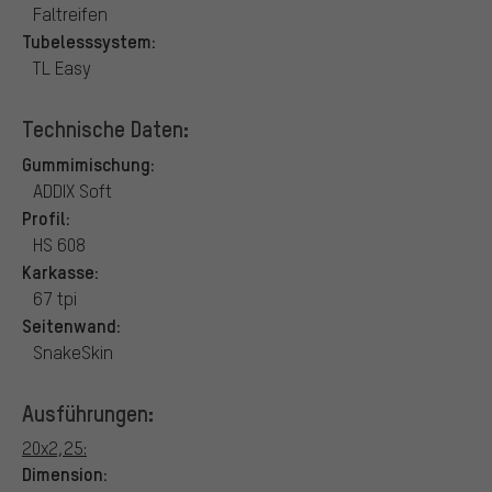
Faltreifen
Tubelesssystem:
TL Easy
Technische Daten:
Gummimischung:
ADDIX Soft
Profil:
HS 608
Karkasse:
67 tpi
Seitenwand:
SnakeSkin
Ausführungen:
20x2,25:
Dimension: