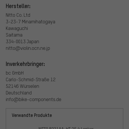
Hersteller:
Nitto Co. Ltd
3-23-7 Minamihatogaya
Kawaguchi
Saitama
334-0013 Japan
nitto@violin.ocn.ne.jp
Inverkehrbringer:
bc GmbH
Carlo-Schmid-Straße 12
52146 Würselen
Deutschland
info@bike-components.de
Verwandte Produkte
NITTO B221AA-HT 25.4 Lenker