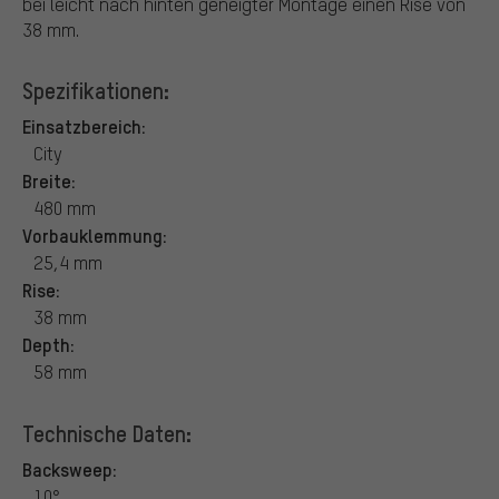
bei leicht nach hinten geneigter Montage einen Rise von
38 mm.
Spezifikationen:
Einsatzbereich:
City
Breite:
480 mm
Vorbauklemmung:
25,4 mm
Rise:
38 mm
Depth:
58 mm
Technische Daten:
Backsweep:
10°