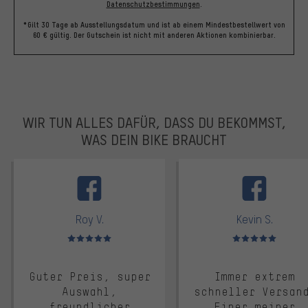
Datenschutzbestimmungen
.
*Gilt 30 Tage ab Ausstellungsdatum und ist ab einem Mindestbestellwert von
60 € gültig. Der Gutschein ist nicht mit anderen Aktionen kombinierbar.
WIR TUN ALLES DAFÜR, DASS DU BEKOMMST,
WAS DEIN BIKE BRAUCHT
facebook
Roy V.
Kevin S.
Bewertungen: 5 von 5
Bewertungen: 5 von 5
Guter Preis, super
Immer extrem
Auswahl,
schneller Versan
freundlicher
Einer meiner