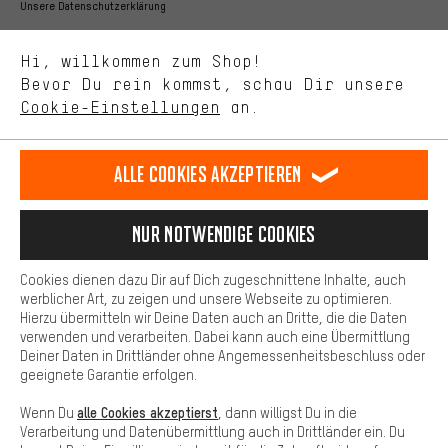
Bessere Leistung
Unsere Datenschutzerklärung
Uns interessiert, was Du in unserem Shop suchst und brauchst.
Sprache"
Mit Leistungs-Cookies nimmst Du mit Deinem Shopping-Verhalten
Hi, willkommen zum Shop!
selbst Einfluss auf die Verbesserung unserer Webseite und
DE
EN
ES
FR
Bevor Du rein kommst, schau Dir unsere
Deutsch
english
español
français
unseres Shop-Angebots.
Cookie-Einstellungen
an.
Mehr Komfort
VERTRAG WIDERRUFEN
Aachener Community
Affiliateprogramm
Dein Shopping-Erlebnis wird komfortabler. Mit Komfort-Cookies
stellen wir Verknüpfungen zu Social Media Plattformen her. So
Alle Cookies akzeptieren
Impressum
Datenschutz
Allgemeine Geschäftsbedingungen
können wir dir weitere nützliche Inhalte und Informationen zur
Verfügung stellen. Zudem hast du die Möglichkeit zusätzliche
Hinweisgebersystem
Hinweise zur Batterieentsorgung
Services zu nutzen, die es dir erleichtern die richtigen Produkte zu
Nur Notwendige Cookies
finden. Beispielsweise bieten wir eine Chat-Funktion an, damit
Cookie-Einstellungen
Kontrast ändern
Fragen schnell und unkompliziert beantwortet werden können.
Cookies dienen dazu Dir auf Dich zugeschnittene Inhalte, auch
Basis
Alle Preise verstehen sich in Euro und exkl. MwSt zuzüglich
werblicher Art, zu zeigen und unsere Webseite zu optimieren.
Hierzu übermitteln wir Deine Daten auch an Dritte, die die Daten
Versandkosten
USA
für Lieferung nach
.
Basis-Cookies gewährleisten, dass Du unsere Webseite
verwenden und verarbeiten. Dabei kann auch eine Übermittlung
grundsätzlich nutzen kannst.
Deiner Daten in Drittländer ohne Angemessenheitsbeschluss oder
geeignete Garantie erfolgen.
alle Cookies akzeptierst
Wenn Du
, dann willigst Du in die
Verarbeitung und Datenübermittlung auch in Drittländer ein. Du